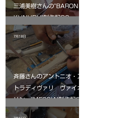
三浦美樹さんの”BARON・
KUNUPU"制作記30
7月18日
斉藤さんのアントニオ・ス
トラディヴァリ ヴァイオ
リン ”MESSIA"制作記32