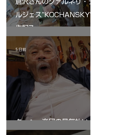
倉沢さんのグァルネリ・デ
ルジェス”KOCHANSKY"制
作記7
5 日前
ターヘー楽団の暑気払い