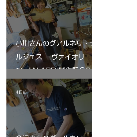
の小川さんの笑顔が満開となる・・。いよい
いる。基本に神経を
よ来週からニス塗りか？
小川さんのグアルネリ・デ
ルジェス ヴァイオリ
ン ”ALARD"制作記３6
4 日前