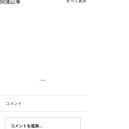
すべて表示
関連記事
コメント
副島さんの”ALARD"制
副島さんの”ALARD
コメントを追加…