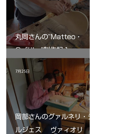
丸岡さんの”Matteo・
Gofliller”制作記１
7月25日
岡部さんのグァルネリ・デ
ルジェス ヴァィオリ