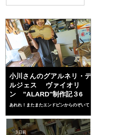
作記３６
作記３５
小川さんのグアルネリ・デ
倉沢さんの
ルジェス ヴァイオリ
ルジェス”KO
ン ”ALARD"制作記３6
作記7
あれれ！またまたエンドピンからのぞいて
コーチャンスキー、
る・・・。発見、わずかな光が漏れてる。全
も呼ばれる、WIに
部やり直し。エンドピン脇をヤスリ、ノミ、
ンストのポール・コ
ペーパー１００゜で徹底して削る。やっと光
ある。倉沢さん徹底
が消えた。にかわで再度閉じる。消えた――
ーティカルを追及し
3 日前