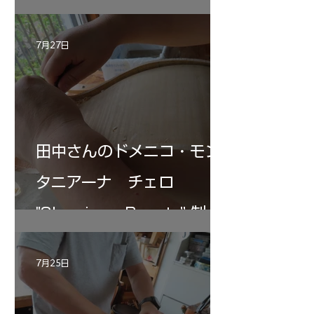
7月27日
田中さんのドメニコ・モン
タニアーナ チェロ
"Sleeping・Beauty” 制作
記 30
7月25日