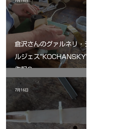
7月16日
倉沢さんのグァルネリ・デ
ルジェス”KOCHANSKY"制
作記6
7月16日