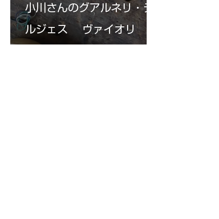
小川さんのグアルネリ・デ
ルジェス ヴァイオリ
ン ”ALARD"制作記３3
7月15日
三浦さんのアントニオ・ス
トラディヴァリ チェ
ロ ”SAVUESE"制作記１3
1
/
147