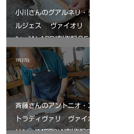
小川さんのグアルネリ・デ
ルジェス ヴァイオリ
ン ”ALARD"制作記３5
7月27日
斉藤さんのアントニオ・ス
トラディヴァリ ヴァイオ
リン ”MESSIA"制作記33