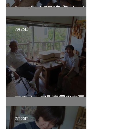
ン ”ALARD"制作記 １2
7月25日
マエストロ副島君の来房
7月20日