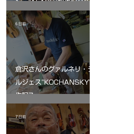
ン ”ALARD"制作記３6
6 日前
倉沢さんのグァルネリ・デ
ルジェス”KOCHANSKY"制
作記7
7 日前