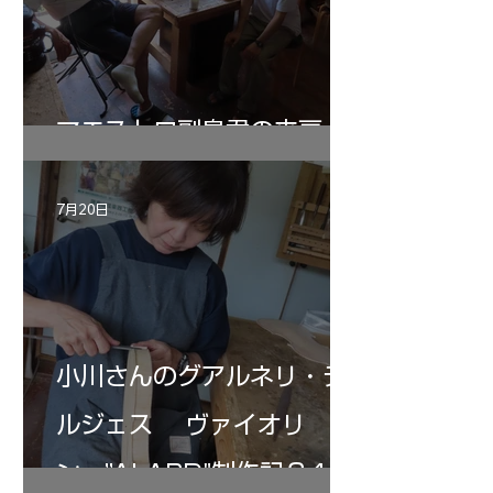
マエストロ副島君の来房
7月20日
小川さんのグアルネリ・デ
ルジェス ヴァイオリ
ン ”ALARD"制作記３4