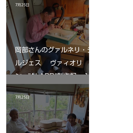
7月25日
岡部さんのグァルネリ・デ
ルジェス ヴァィオリ
ン ”ALARD"制作記 １2
7月25日