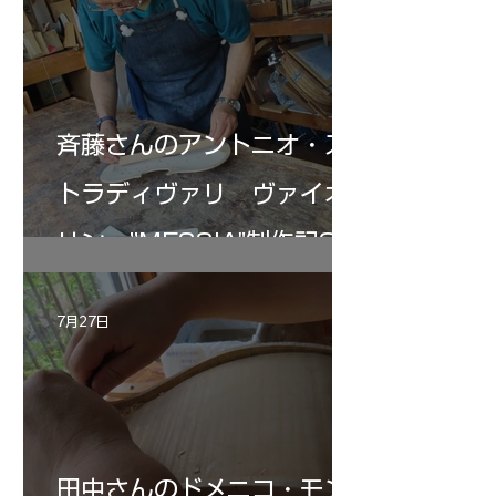
斉藤さんのアントニオ・ス
トラディヴァリ ヴァイオ
リン ”MESSIA"制作記33
7月27日
田中さんのドメニコ・モン