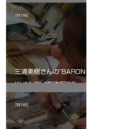
7月19日
三浦美樹さんの”BARON・
KUNUPU"制作記30
7月18日