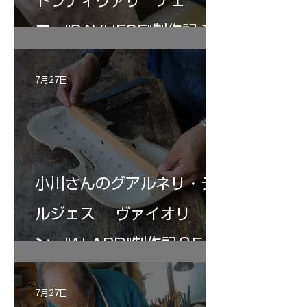
トラディヴァリ チェ
ロ ”SAVUESE"制作記１2
7月27日
小川さんのグアルネリ・デ
ルジェス ヴァイオリ
ン ”ALARD"制作記３5
7月27日