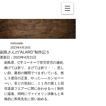
noriosaito
2023年4月16日
副島さんの”ALARD"制作記５
更新日：
2023年4月21日
副島君、C字コーナーで苦労苦労の連続。
曲げては折リ、まげては折リ・・。悲し
い顔。最初の難関でつまずいている。然
し３度目の正直、やった――カンセーー
ーい。安どの笑顔に…１１月の第１１回
弦楽器フエアーに間に合わせるべく制作
に猛進。同時にヴァイオリン演奏もと本
格的に和美先生に習い始める。