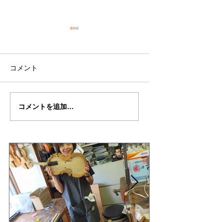
コメント
副島さんの”ALARD"制
副島さんの”ALARD
コメントを追加…
作記３６
作記３５