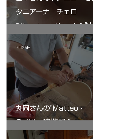
タニアーナ チェロ
"Sleeping・Beauty” 制作
記 30
7月25日
丸岡さんの”Matteo・
Gofliller”制作記１