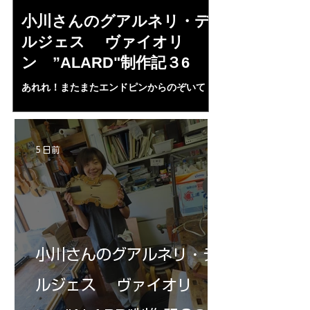
小川さんのグアルネリ・デ
倉沢さんの
ルジェス ヴァイオリ
ルジェス”KO
ン ”ALARD"制作記３6
作記7
あれれ！またまたエンドピンからのぞいて
コーチャンスキー、
る・・・。発見、わずかな光が漏れてる。全
も呼ばれる、WIに
部やり直し。エンドピン脇をヤスリ、ノミ、
ンストのポール・コ
ペーパー１００゜で徹底して削る。やっと光
ある。倉沢さん徹底
が消えた。にかわで再度閉じる。消えた――
ーティカルを追及し
5 日前
の小川さんの笑顔が満開となる・・。いよい
いる。基本に神経を
よ来週からニス塗りか？
小川さんのグアルネリ・デ
ルジェス ヴァイオリ