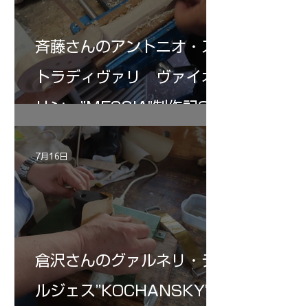
斉藤さんのアントニオ・ス
トラディヴァリ ヴァイオ
リン ”MESSIA"制作記32
7月16日
倉沢さんのグァルネリ・デ
ルジェス”KOCHANSKY"制