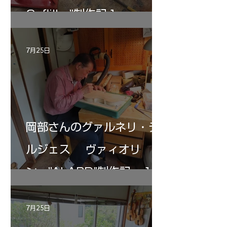
Gofliller”制作記１
7月25日
岡部さんのグァルネリ・デ
ルジェス ヴァィオリ
ン ”ALARD"制作記 １2
7月25日