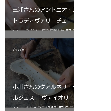
三浦さんのアントニオ・ス
トラディヴァリ チェ
ロ ”SAVUESE"制作記１2
7月27日
小川さんのグアルネリ・デ
ルジェス ヴァイオリ
ン ”ALARD"制作記３5