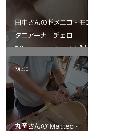
田中さんのドメニコ・モン
タニアーナ チェロ
"Sleeping・Beauty” 制作
記 30
7月25日
丸岡さんの”Matteo・