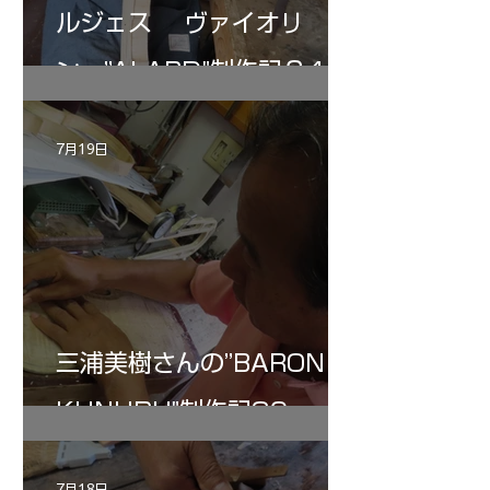
ルジェス ヴァイオリ
ン ”ALARD"制作記３4
7月19日
三浦美樹さんの”BARON・
KUNUPU"制作記30
7月18日