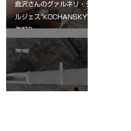
倉沢さんのグァルネリ・デ
ルジェス”KOCHANSKY"制
作記6
7月16日
小川さんのグアルネリ・デ
ルジェス ヴァイオリ
ン ”ALARD"制作記３3