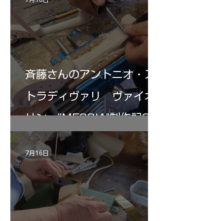
斉藤さんのアントニオ・ス
トラディヴァリ ヴァイオ
リン ”MESSIA"制作記32
7月16日