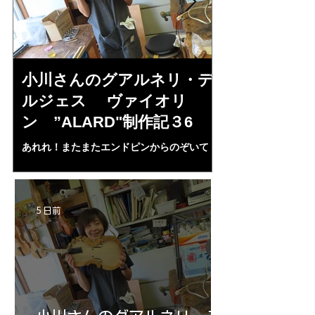
小川さんのグアルネリ・デ
倉沢さんの
ルジェス ヴァイオリ
ルジェス”KO
ン ”ALARD"制作記３6
作記7
あれれ！またまたエンドピンからのぞいて
コーチャンスキー、
る・・・。発見、わずかな光が漏れてる。全
も呼ばれる、WIに
部やり直し。エンドピン脇をヤスリ、ノミ、
ンストのポール・コ
ペーパー１００゜で徹底して削る。やっと光
ある。倉沢さん徹底
が消えた。にかわで再度閉じる。消えた――
ーティカルを追及し
5 日前
の小川さんの笑顔が満開となる・・。いよい
いる。基本に神経を
よ来週からニス塗りか？