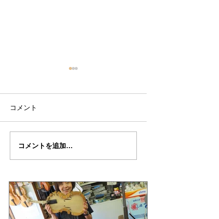
コメント
副島さんの”ALARD"制
副島さんの”ALARD
コメントを追加…
作記３６
作記３５