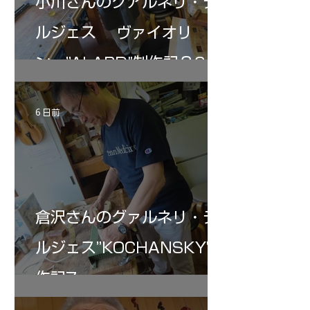
小川さんのグアルネリ・デ
ルジェス ヴァイオリ
ン ”ALARD"制作記３6
6 日前
倉沢さんのグァルネリ・デ
ルジェス”KOCHANSKY"制
作記7