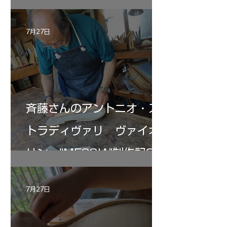
7月27日
斉藤さんのアントニオ・ス
トラディヴァリ ヴァイオ
リン ”MESSIA"制作記33
7月27日