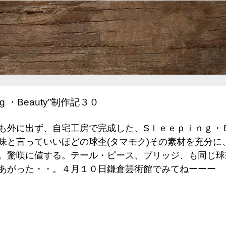
HOME
ご案内
制作記
動画
ng ・Beauty”制作記３０
も外に出ず、自宅工房で完成した、Sｌｅｅｐｉｎｇ・
味と言っていいほどの球杢(タマモク)その素材を充分に
。驚嘆に値する。テール・ピース、ブリッジ、も同じ球
あがった・・。４月１０日鎌倉芸術館でみてねーーー　