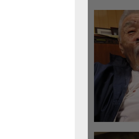
倉沢さんのグァルネ