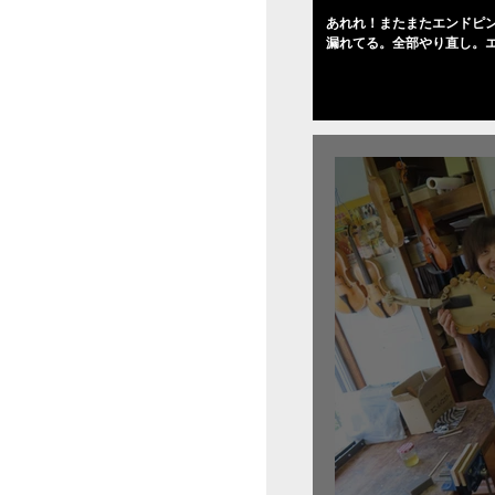
あれれ！またまたエンドピ
漏れてる。全部やり直し。
０゜で徹底して削る。やっ
――の小川さんの笑顔が満