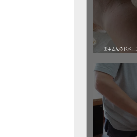
田中さんのドメニコ・