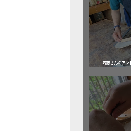
斉藤さんのアン