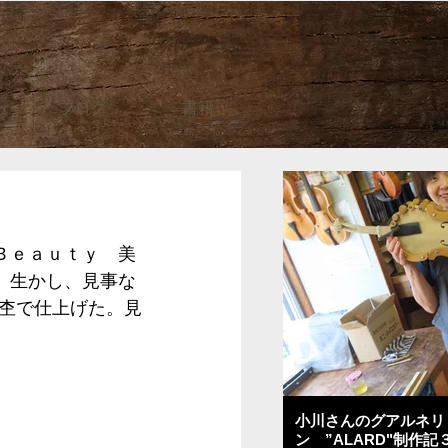
ブログ
書籍
Ｂｅａｕｔｙ　美
、生かし、見事な
杢で仕上げた。見
小川さんのグアルネリ
ン ”ALARD"制作記