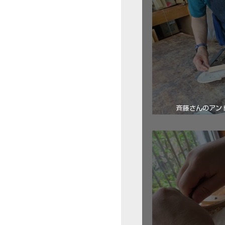
斉藤さんのアン