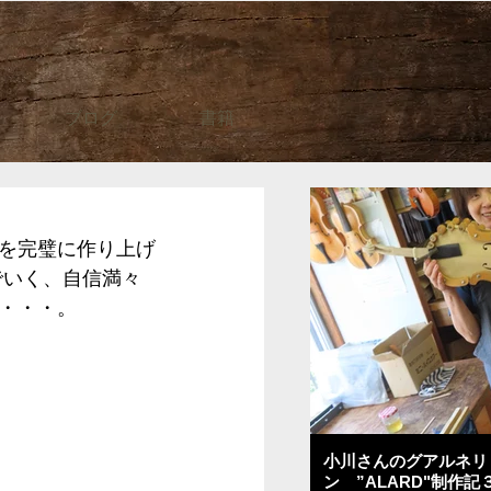
ブログ
書籍
を完璧に作り上げ
でいく、自信満々
・・・。
小川さんのグアルネリ
ン ”ALARD"制作記