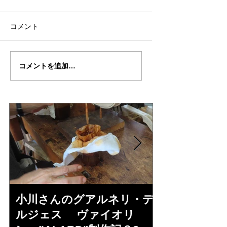
コメント
古川さんの”ガスパロ・
古川さんの”ガスパ
コメントを追加…
ダ・サロ”ヴィオラ制作
ダ・サロ”ヴィオラ
記９
記8
小川さんのグアルネリ・デ
斉藤さんの
ルジェス ヴァイオリ
トラディヴ