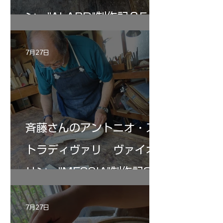
ン ”ALARD"制作記３5
7月27日
斉藤さんのアントニオ・ス
トラディヴァリ ヴァイオ
リン ”MESSIA"制作記33
7月27日