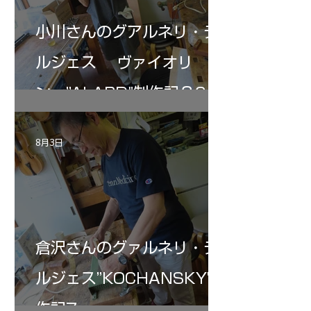
小川さんのグアルネリ・デ
ルジェス ヴァイオリ
ン ”ALARD"制作記３6
8月3日
倉沢さんのグァルネリ・デ
ルジェス”KOCHANSKY"制
作記7