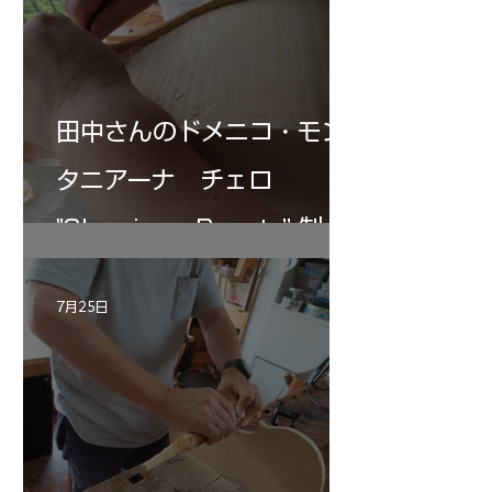
田中さんのドメニコ・モン
タニアーナ チェロ
"Sleeping・Beauty” 制作
記 30
7月25日