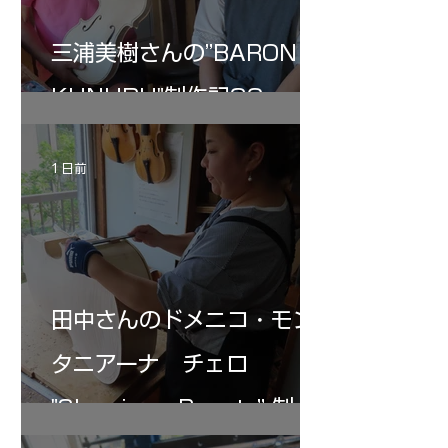
三浦美樹さんの”BARON・
KUNUPU"制作記32
1 日前
田中さんのドメニコ・モン
タニアーナ チェロ
"Sleeping・Beauty” 制作