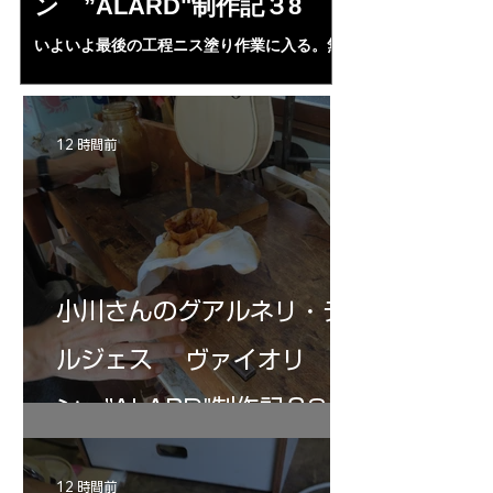
ン ”ALARD"制作記３8
リン ”MESS
いよいよ最後の工程ニス塗り作業に入る。無
1L、４２mm（４・
水アルコール２００㏄にシェラック、プロポ
３７・８ｍｍ、（５
リス、ランニングコーパル、ベネチアターペ
ランプ止め。うまく
ンタイン、スパイクラヴェンダーオイル，等
置終了となる。いよ
等を入れ３ケ月経過、ガーゼで濾し下地ニス
ＩＡ”の完成が近付
12 時間前
として３回ほど塗る。さらにそれをアルコー
ルで取る。ホワイト状態に戻す。自宅工房で
３０－４０回ニス塗りの手始めとなる・・。
小川さんのグアルネリ・デ
ルジェス ヴァイオリ
ン ”ALARD"制作記３8
12 時間前