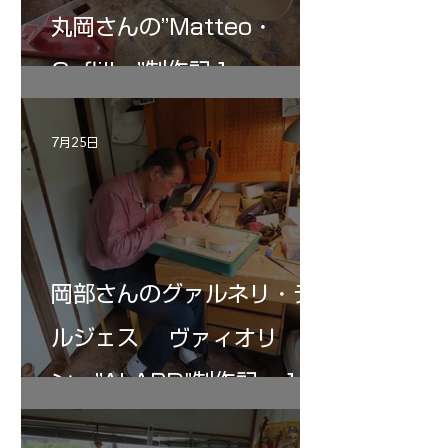
丸岡さんの”Matteo・
Gofliller”制作記１
7月25日
岡部さんのグァルネリ・デ
ルジェス ヴァィオリ
ン ”ALARD"制作記 １2