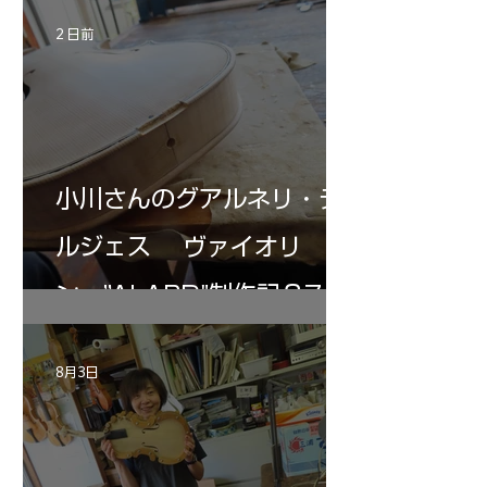
記 31
2 日前
小川さんのグアルネリ・デ
ルジェス ヴァイオリ
ン ”ALARD"制作記３7
8月3日