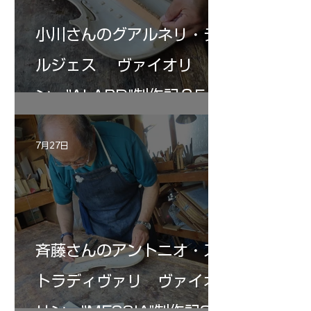
小川さんのグアルネリ・デ
ルジェス ヴァイオリ
ン ”ALARD"制作記３5
7月27日
斉藤さんのアントニオ・ス
トラディヴァリ ヴァイオ