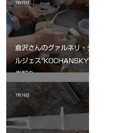
7月16日
倉沢さんのグァルネリ・デ
ルジェス”KOCHANSKY"制
作記6
7月16日