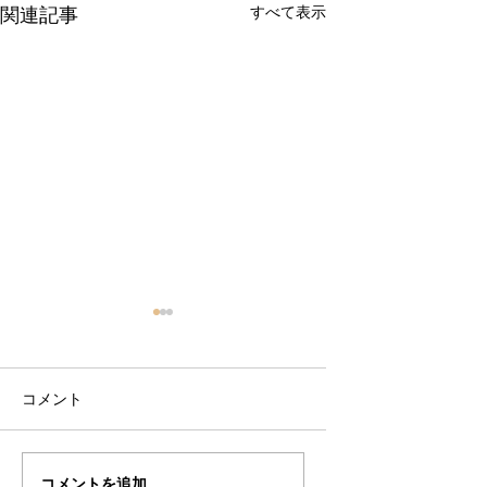
すべて表示
関連記事
コメント
万里さんの”ALARD"制
万里さんの”ALARD
コメントを追加…