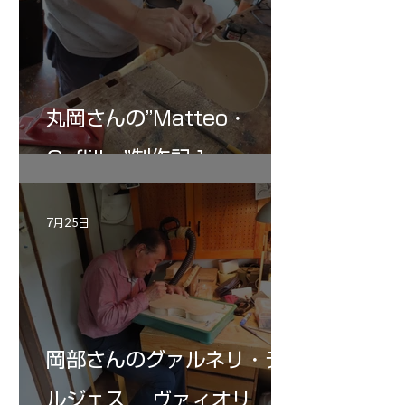
丸岡さんの”Matteo・
Gofliller”制作記１
7月25日
岡部さんのグァルネリ・デ
ルジェス ヴァィオリ