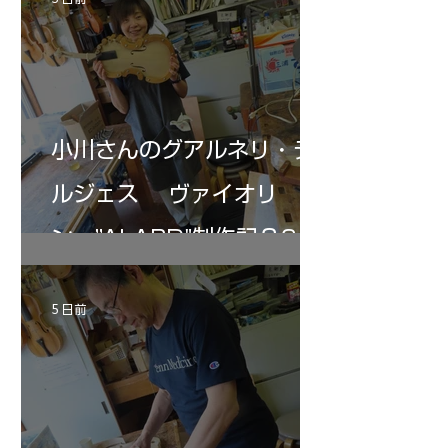
の小川さんの笑顔が満開となる・・。いよい
いる。基本に神経を
よ来週からニス塗りか？
小川さんのグアルネリ・デ
ルジェス ヴァイオリ
ン ”ALARD"制作記３6
5 日前