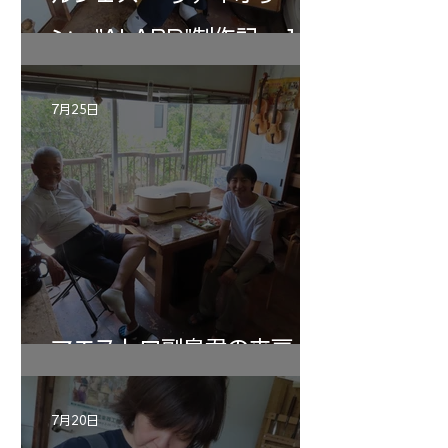
ン ”ALARD"制作記 １2
7月25日
マエストロ副島君の来房
7月20日