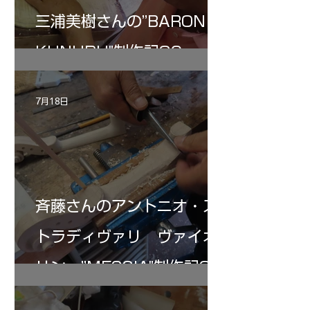
三浦美樹さんの”BARON・
KUNUPU"制作記30
7月18日
斉藤さんのアントニオ・ス
トラディヴァリ ヴァイオ
リン ”MESSIA"制作記32