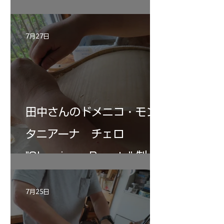
リン ”MESSIA"制作記33
7月27日
田中さんのドメニコ・モン
タニアーナ チェロ
"Sleeping・Beauty” 制作
記 30
7月25日