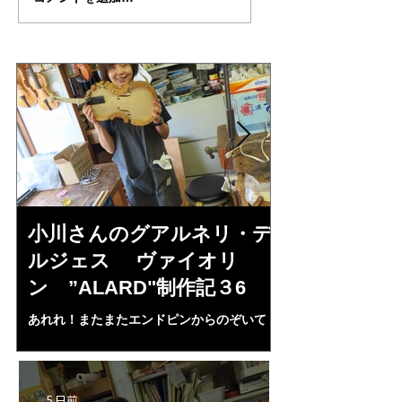
作記３５
作記３４
小川さんのグアルネリ・デ
倉沢さんの
ルジェス ヴァイオリ
ルジェス”KO
ン ”ALARD"制作記３6
作記7
あれれ！またまたエンドピンからのぞいて
コーチャンスキー、
る・・・。発見、わずかな光が漏れてる。全
も呼ばれる、WIに
部やり直し。エンドピン脇をヤスリ、ノミ、
ンストのポール・コ
ペーパー１００゜で徹底して削る。やっと光
ある。倉沢さん徹底
が消えた。にかわで再度閉じる。消えた――
ーティカルを追及し
5 日前