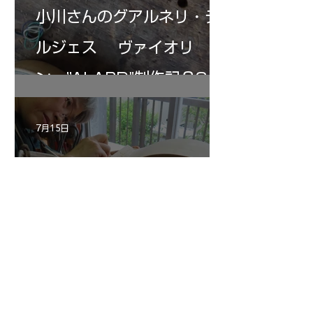
小川さんのグアルネリ・デ
ルジェス ヴァイオリ
ン ”ALARD"制作記３3
7月15日
三浦さんのアントニオ・ス
トラディヴァリ チェ
ロ ”SAVUESE"制作記１3