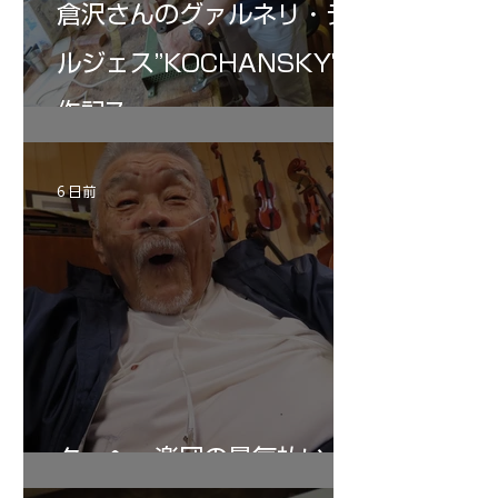
倉沢さんのグァルネリ・デ
ルジェス”KOCHANSKY"制
作記7
6 日前
ターヘー楽団の暑気払い