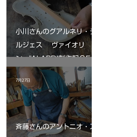
小川さんのグアルネリ・デ
ルジェス ヴァイオリ
ン ”ALARD"制作記３5
7月27日
斉藤さんのアントニオ・ス