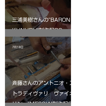
三浦美樹さんの”BARON・
KUNUPU"制作記30
7月18日
斉藤さんのアントニオ・ス
トラディヴァリ ヴァイオ
リン ”MESSIA"制作記32