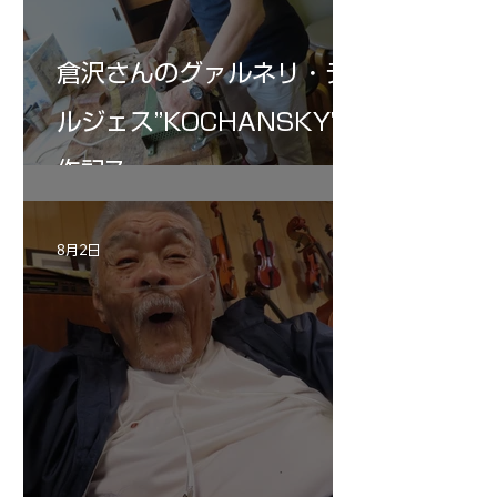
倉沢さんのグァルネリ・デ
ルジェス”KOCHANSKY"制
作記7
8月2日