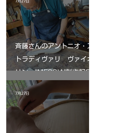
7月27日
斉藤さんのアントニオ・ス
トラディヴァリ ヴァイオ
リン ”MESSIA"制作記33
7月27日