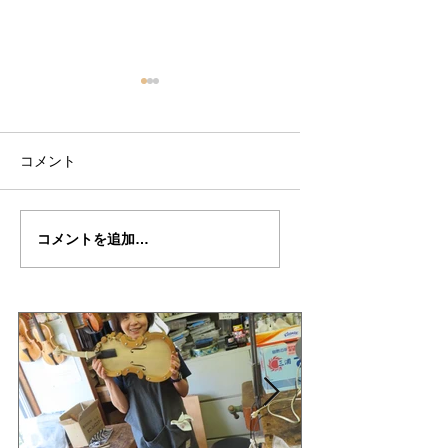
コメント
万里さんの”ALARD"制
万里さんの”ALARD
コメントを追加…
作記３５
作記３４