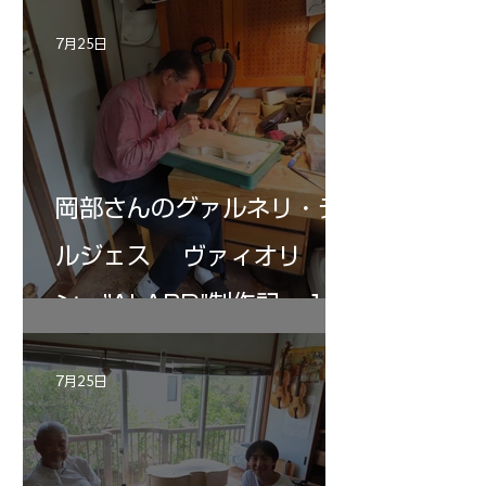
7月25日
岡部さんのグァルネリ・デ
ルジェス ヴァィオリ
ン ”ALARD"制作記 １2
7月25日