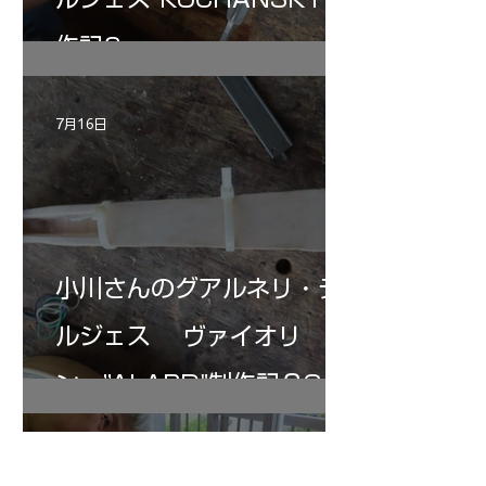
作記6
7月16日
小川さんのグアルネリ・デ
ルジェス ヴァイオリ
ン ”ALARD"制作記３3
7月15日