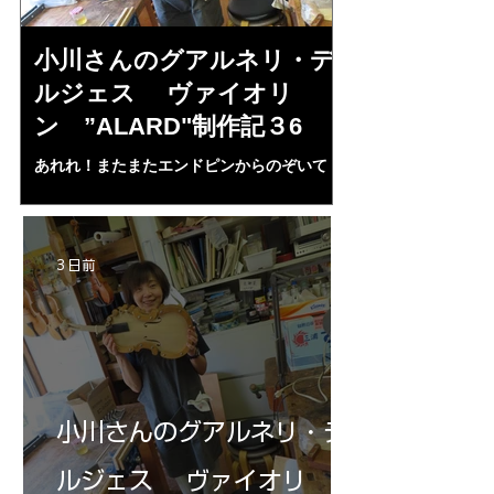
小川さんのグアルネリ・デ
倉沢さんの
ルジェス ヴァイオリ
ルジェス”KO
ン ”ALARD"制作記３6
作記7
あれれ！またまたエンドピンからのぞいて
コーチャンスキー、
る・・・。発見、わずかな光が漏れてる。全
も呼ばれる、WIに
部やり直し。エンドピン脇をヤスリ、ノミ、
ンストのポール・コ
ペーパー１００゜で徹底して削る。やっと光
ある。倉沢さん徹底
が消えた。にかわで再度閉じる。消えた――
ーティカルを追及し
3 日前
の小川さんの笑顔が満開となる・・。いよい
いる。基本に神経を
よ来週からニス塗りか？
小川さんのグアルネリ・デ
ルジェス ヴァイオリ