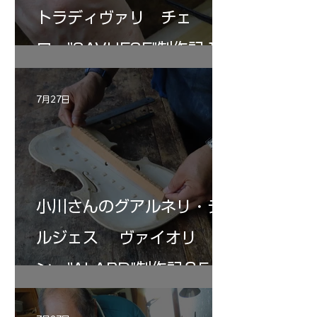
トラディヴァリ チェ
ロ ”SAVUESE"制作記１2
7月27日
小川さんのグアルネリ・デ
ルジェス ヴァイオリ
ン ”ALARD"制作記３5