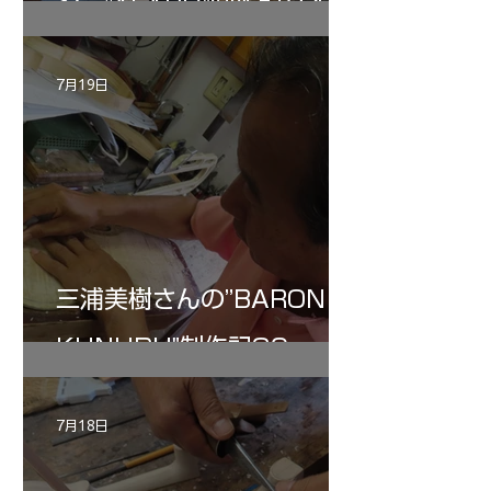
ン ”ALARD"制作記３4
7月19日
三浦美樹さんの”BARON・
KUNUPU"制作記30
7月18日