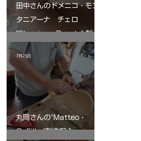
田中さんのドメニコ・モン
タニアーナ チェロ
"Sleeping・Beauty” 制作
記 30
7月25日
丸岡さんの”Matteo・
Gofliller”制作記１