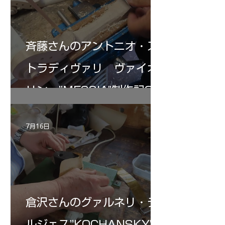
斉藤さんのアントニオ・ス
トラディヴァリ ヴァイオ
リン ”MESSIA"制作記32
7月16日
倉沢さんのグァルネリ・デ
ルジェス”KOCHANSKY"制