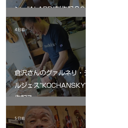
ン ”ALARD"制作記３6
4 日前
倉沢さんのグァルネリ・デ
ルジェス”KOCHANSKY"制
作記7
5 日前