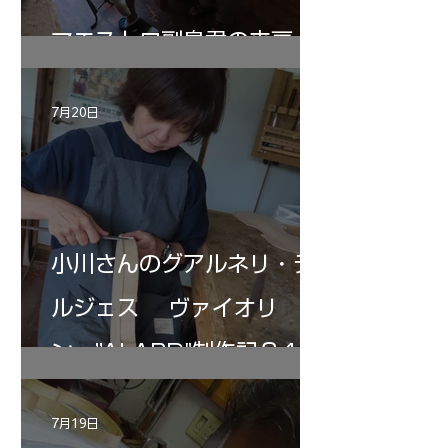
マエストロ副島君の来房
7月20日
小川さんのグアルネリ・デ
ルジェス ヴァイオリ
ン ”ALARD"制作記３4
7月19日