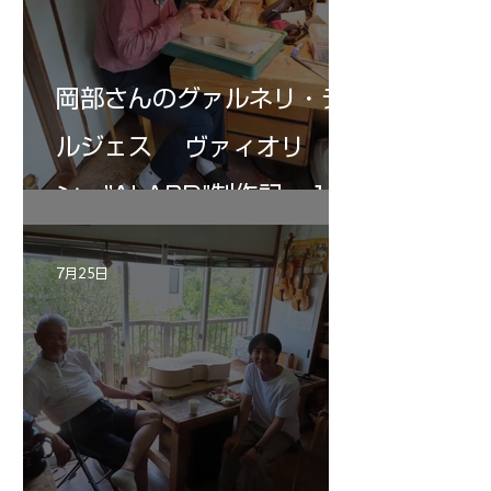
岡部さんのグァルネリ・デ
ルジェス ヴァィオリ
ン ”ALARD"制作記 １2
7月25日