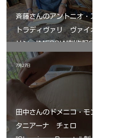
斉藤さんのアントニオ・ス
トラディヴァリ ヴァイオ
リン ”MESSIA"制作記33
7月27日
田中さんのドメニコ・モン
タニアーナ チェロ