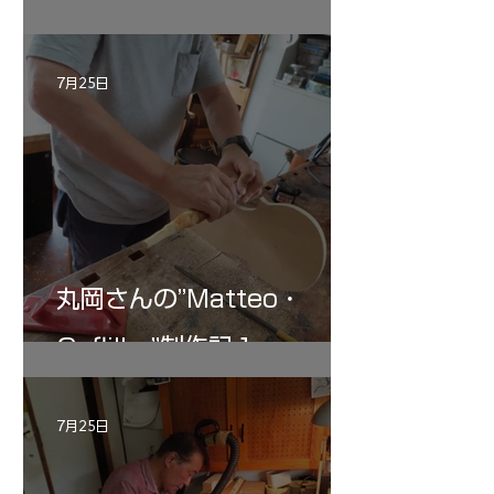
"Sleeping・Beauty” 制作
記 30
7月25日
丸岡さんの”Matteo・
Gofliller”制作記１
7月25日