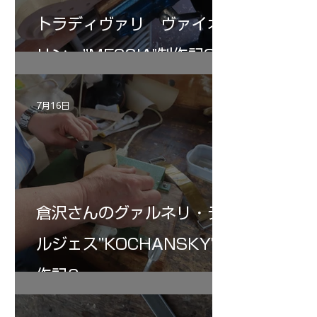
トラディヴァリ ヴァイオ
リン ”MESSIA"制作記32
7月16日
倉沢さんのグァルネリ・デ
ルジェス”KOCHANSKY"制
作記6