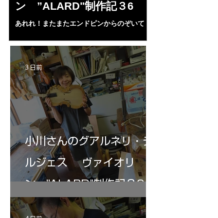
ン ”ALARD"制作記３6
作記7
あれれ！またまたエンドピンからのぞいて
コーチャンスキー、
る・・・。発見、わずかな光が漏れてる。全
も呼ばれる、WIに
部やり直し。エンドピン脇をヤスリ、ノミ、
ンストのポール・コ
ペーパー１００゜で徹底して削る。やっと光
ある。倉沢さん徹底
が消えた。にかわで再度閉じる。消えた――
ーティカルを追及し
3 日前
の小川さんの笑顔が満開となる・・。いよい
いる。基本に神経を
よ来週からニス塗りか？
小川さんのグアルネリ・デ
ルジェス ヴァイオリ
ン ”ALARD"制作記３6