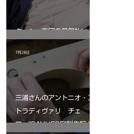
ターヘー楽団の暑気払い
7月28日
三浦さんのアントニオ・ス
トラディヴァリ チェ
ロ ”SAVUESE"制作記１2