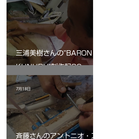
三浦美樹さんの”BARON・
KUNUPU"制作記30
7月18日
斉藤さんのアントニオ・ス