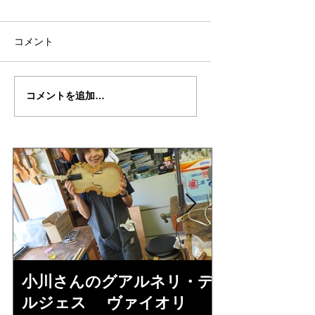
コメント
万里さんの”ALARD"制
万里さんの”ALARD
コメントを追加…
作記３５
作記３４
小川さんのグアルネリ・デ
倉沢さんの
ルジェス ヴァイオリ
ルジェス”KO