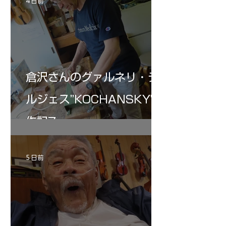
4 日前
倉沢さんのグァルネリ・デ
ルジェス”KOCHANSKY"制
作記7
5 日前