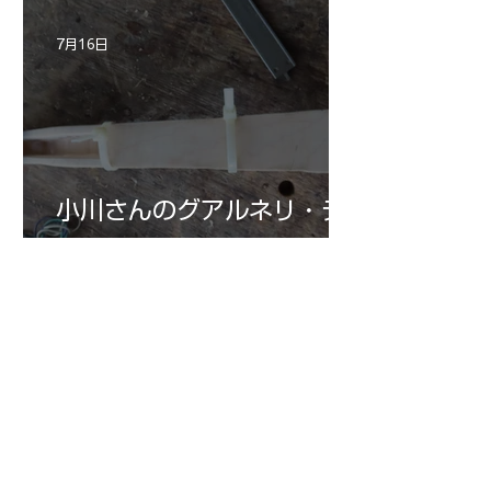
7月16日
小川さんのグアルネリ・デ
ルジェス ヴァイオリ
ン ”ALARD"制作記３3
7月15日