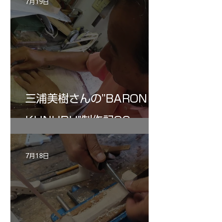
7月19日
三浦美樹さんの”BARON・
KUNUPU"制作記30
7月18日