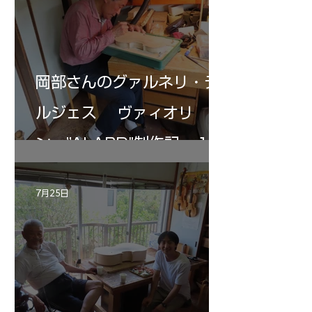
岡部さんのグァルネリ・デ
ルジェス ヴァィオリ
ン ”ALARD"制作記 １2
7月25日