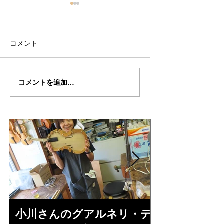
コメント
万里さんの”ALARD"制
万里さんの”ALARD
コメントを追加…
作記３５
作記３４
小川さんのグアルネリ・デ
倉沢さんの