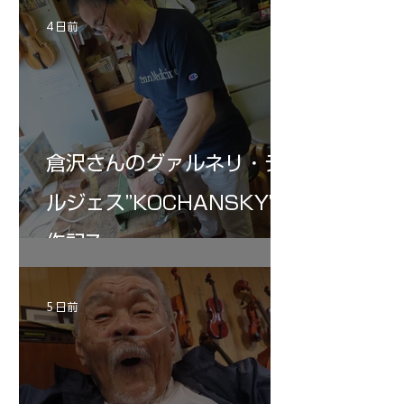
4 日前
倉沢さんのグァルネリ・デ
ルジェス”KOCHANSKY"制
作記7
5 日前