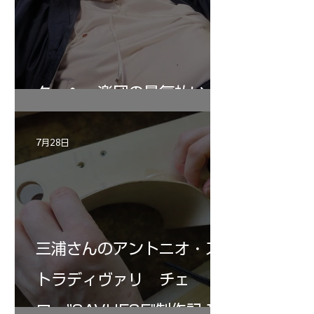
ターヘー楽団の暑気払い
7月28日
三浦さんのアントニオ・ス
トラディヴァリ チェ
ロ ”SAVUESE"制作記１2