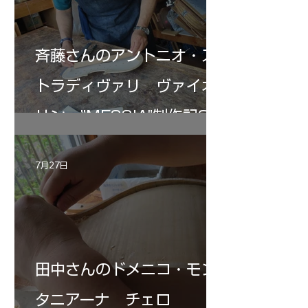
斉藤さんのアントニオ・ス
トラディヴァリ ヴァイオ
リン ”MESSIA"制作記33
7月27日
田中さんのドメニコ・モン
タニアーナ チェロ