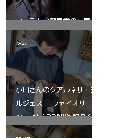
マエストロ副島君の来房
7月20日
小川さんのグアルネリ・デ
ルジェス ヴァイオリ
ン ”ALARD"制作記３4