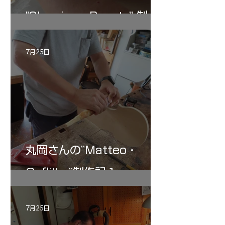
"Sleeping・Beauty” 制作
記 30
7月25日
丸岡さんの”Matteo・
Gofliller”制作記１
7月25日