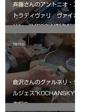
斉藤さんのアントニオ・ス
トラディヴァリ ヴァイオ
リン ”MESSIA"制作記32
7月16日
倉沢さんのグァルネリ・デ
ルジェス”KOCHANSKY"制
作記6