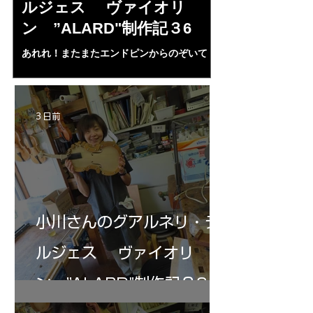
ルジェス ヴァイオリ
ルジェス”KO
ン ”ALARD"制作記３6
作記7
あれれ！またまたエンドピンからのぞいて
コーチャンスキー、
る・・・。発見、わずかな光が漏れてる。全
も呼ばれる、WIに
部やり直し。エンドピン脇をヤスリ、ノミ、
ンストのポール・コ
ペーパー１００゜で徹底して削る。やっと光
ある。倉沢さん徹底
が消えた。にかわで再度閉じる。消えた――
ーティカルを追及し
3 日前
の小川さんの笑顔が満開となる・・。いよい
いる。基本に神経を
よ来週からニス塗りか？
小川さんのグアルネリ・デ
ルジェス ヴァイオリ
ン ”ALARD"制作記３6