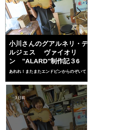
小川さんのグアルネリ・デ
倉沢さんの
ルジェス ヴァイオリ
ルジェス”KO
ン ”ALARD"制作記３6
作記7
あれれ！またまたエンドピンからのぞいて
コーチャンスキー、
る・・・。発見、わずかな光が漏れてる。全
も呼ばれる、WIに
部やり直し。エンドピン脇をヤスリ、ノミ、
ンストのポール・コ
ペーパー１００゜で徹底して削る。やっと光
ある。倉沢さん徹底
が消えた。にかわで再度閉じる。消えた――
ーティカルを追及し
3 日前
の小川さんの笑顔が満開となる・・。いよい
いる。基本に神経を
よ来週からニス塗りか？