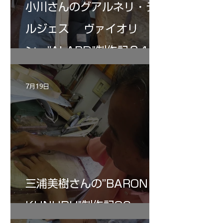
小川さんのグアルネリ・デ
ルジェス ヴァイオリ
ン ”ALARD"制作記３4
7月19日
三浦美樹さんの”BARON・
KUNUPU"制作記30