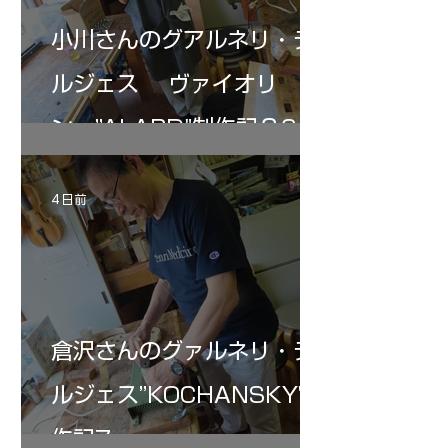
小川さんのグアルネリ・デ
ルジェス ヴァイオリ
ン ”ALARD"制作記３6
4 日前
倉沢さんのグァルネリ・デ
ルジェス”KOCHANSKY"制
作記7