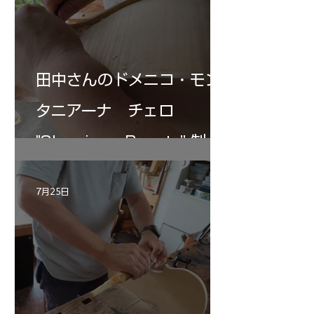
田中さんのドメニコ・モン
タニアーナ チェロ
"Sleeping・Beauty” 制作
記 30
7月25日