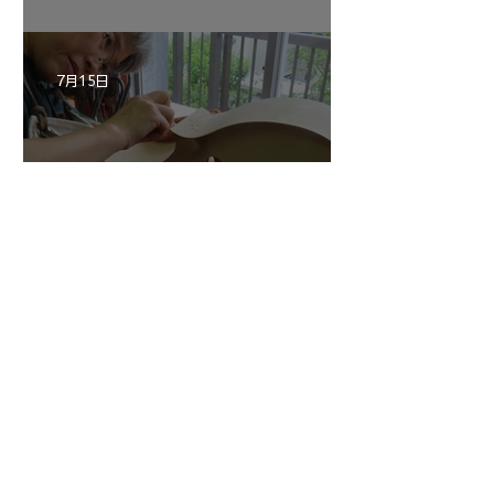
ン ”ALARD"制作記３3
7月15日
三浦さんのアントニオ・ス
トラディヴァリ チェ
ロ ”SAVUESE"制作記１3
1
/
147
アーカイブ