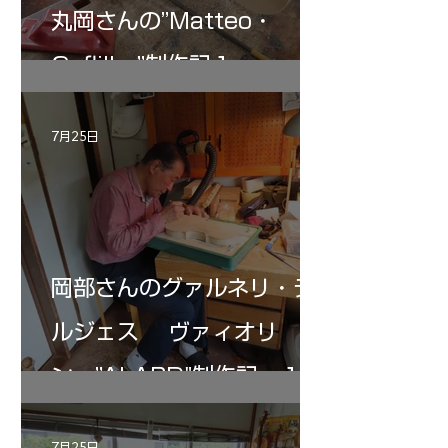
丸岡さんの”Matteo・
Gofliller”制作記１
7月25日
岡部さんのグァルネリ・デ
ルジェス ヴァィオリ
ン ”ALARD"制作記 １2
7月25日