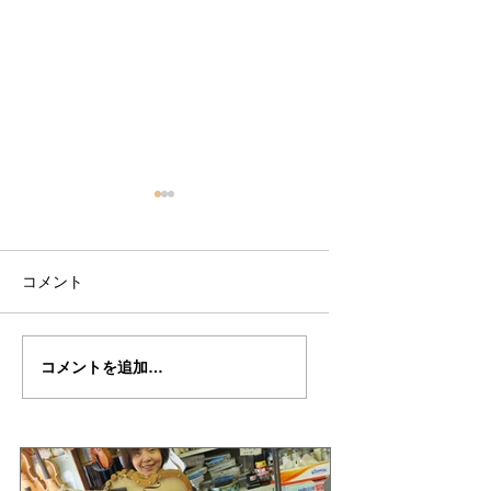
コメント
万里さんの”ALARD"制
万里さんの”ALARD
コメントを追加…
作記３５
作記３４