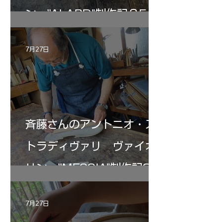
ン ”ALARD"制作記３5
7月27日
斉藤さんのアントニオ・ス
トラディヴァリ ヴァイオ
リン ”MESSIA"制作記33
7月27日