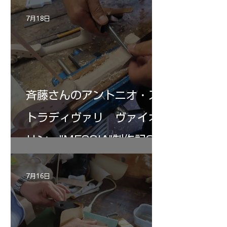
7月18日
斉藤さんのアントニオ・ス
トラディヴァリ ヴァイオ
リン ”MESSIA"制作記32
7月16日