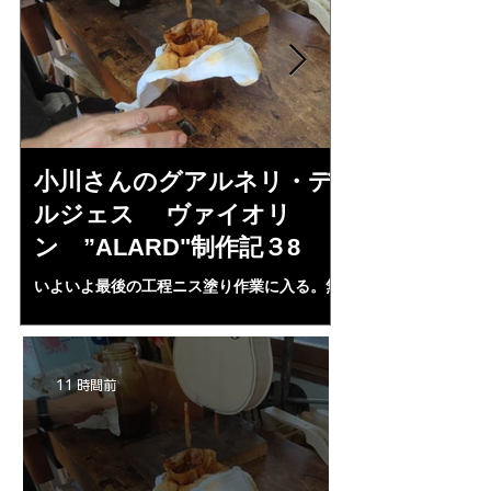
小川さんのグアルネリ・デ
斉藤さんの
ルジェス ヴァイオリ
トラディヴ
ン ”ALARD"制作記３8
リン ”MESS
いよいよ最後の工程ニス塗り作業に入る。無
1L、４２mm（４・
水アルコール２００㏄にシェラック、プロポ
３７・８ｍｍ、（５
リス、ランニングコーパル、ベネチアターペ
ランプ止め。うまく
ンタイン、スパイクラヴェンダーオイル，等
置終了となる。いよ
等を入れ３ケ月経過、ガーゼで濾し下地ニス
ＩＡ”の完成が近付
11 時間前
として３回ほど塗る。さらにそれをアルコー
ルで取る。ホワイト状態に戻す。自宅工房で
３０－４０回ニス塗りの手始めとなる・・。