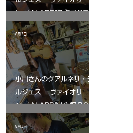
ン ”ALARD"制作記３7
8月3日
小川さんのグアルネリ・デ
ルジェス ヴァイオリ
ン ”ALARD"制作記３6
8月3日