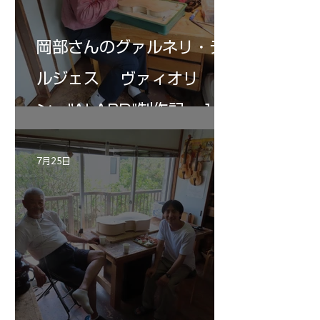
岡部さんのグァルネリ・デ
ルジェス ヴァィオリ
ン ”ALARD"制作記 １2
7月25日