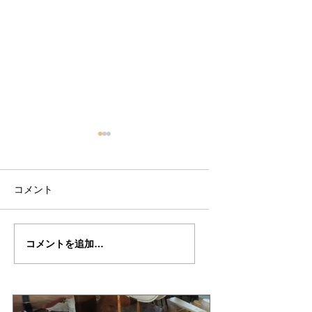
コメント
大内さんの”G・P・
大内さんの"G・P
コメントを追加…
MAGGINI ”制作記19
MAGGINI"制作記２