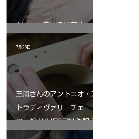
ターヘー楽団の暑気払い
7月28日
三浦さんのアントニオ・ス
トラディヴァリ チェ
ロ ”SAVUESE"制作記１2