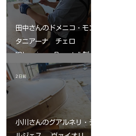
田中さんのドメニコ・モン
タニアーナ チェロ
"Sleeping・Beauty” 制作
記 31
2 日前
小川さんのグアルネリ・デ
ルジェス ヴァイオリ