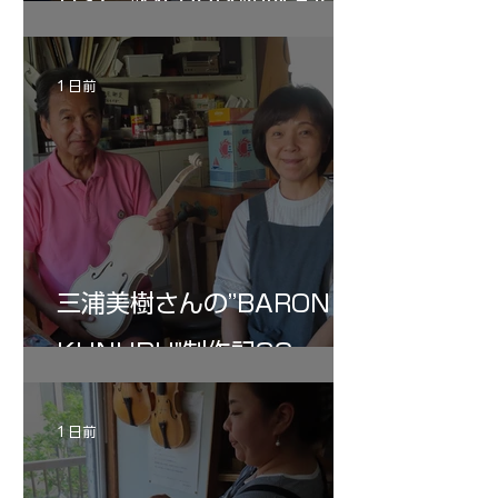
リン ”MESSIA"制作記34
1 日前
三浦美樹さんの”BARON・
KUNUPU"制作記32
1 日前