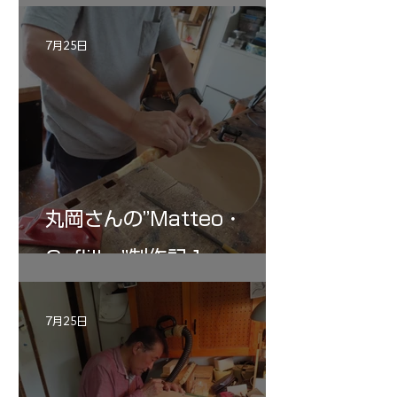
記 30
7月25日
丸岡さんの”Matteo・
Gofliller”制作記１
7月25日