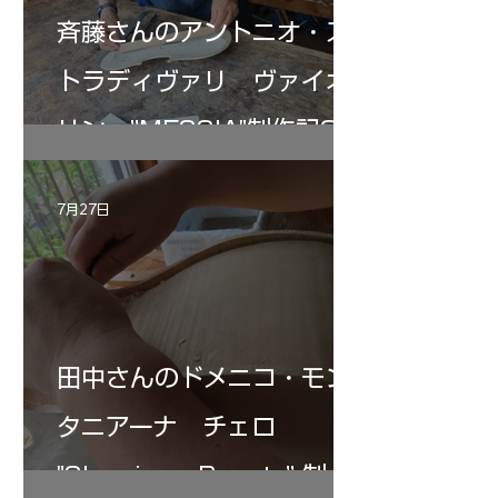
斉藤さんのアントニオ・ス
トラディヴァリ ヴァイオ
リン ”MESSIA"制作記33
7月27日
田中さんのドメニコ・モン
タニアーナ チェロ
"Sleeping・Beauty” 制作