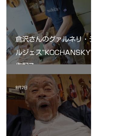
倉沢さんのグァルネリ・デ
ルジェス”KOCHANSKY"制
作記7
8月2日