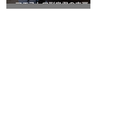
マエストロ副島君の来房
7月20日
小川さんのグアルネリ・デ
ルジェス ヴァイオリ
ン ”ALARD"制作記３4
1
/
147
アーカイブ