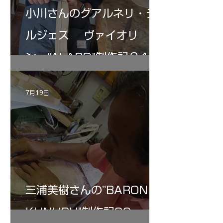
小川さんのグアルネリ・デ
ルジェス ヴァイオリ
ン ”ALARD"制作記３4
7月19日
三浦美樹さんの”BARON・
KUNUPU"制作記30