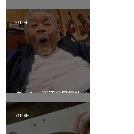
作記7
8月2日
ターヘー楽団の暑気払い
7月28日