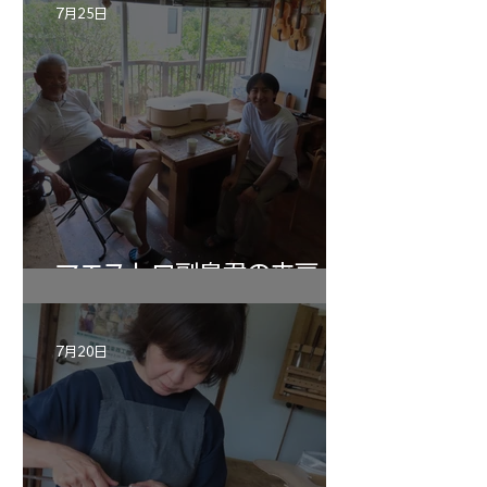
7月25日
マエストロ副島君の来房
7月20日