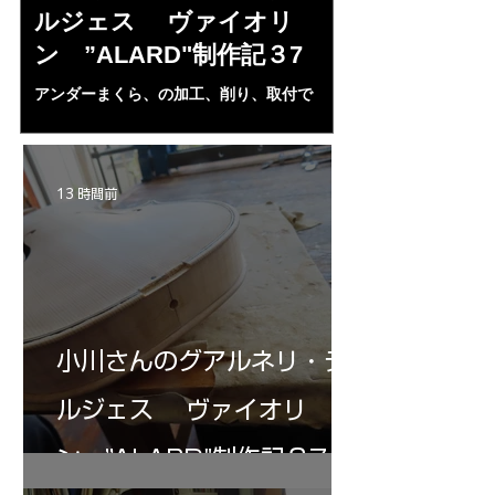
ルジェス ヴァイオリ
KUNUPU"制
ン ”ALARD"制作記３7
小川さんの”ALAR
然、刺激されBARO
アンダーまくら、の加工、削り、取付で
めた。小生の日本弦
ALARDのホワイト完成である。三浦さんへ
昭一郎氏に習ってい
の起爆剤となる・・・。
形であるがなかなか
んの完成に刺激され
13 時間前
小川さんのグアルネリ・デ
ルジェス ヴァイオリ
ン ”ALARD"制作記３7