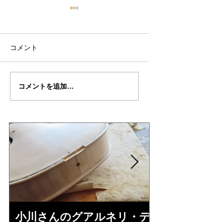
コメント
大内さん
大内さん
コメントを追加…
の”GASUPARO・DA・
の”GASPARO・D
SALO”完成編
SALO”制作記２３
小川さんのグアルネリ・デ
三浦美樹さん