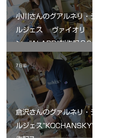
小川さんのグアルネリ・デ
ルジェス ヴァイオリ
ン ”ALARD"制作記３6
7 日前
倉沢さんのグァルネリ・デ
ルジェス”KOCHANSKY"制