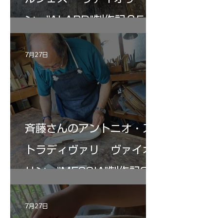
ン ”ALARD"制作記３5
7月27日
斉藤さんのアントニオ・ス
トラディヴァリ ヴァイオ
リン ”MESSIA"制作記33
7月27日