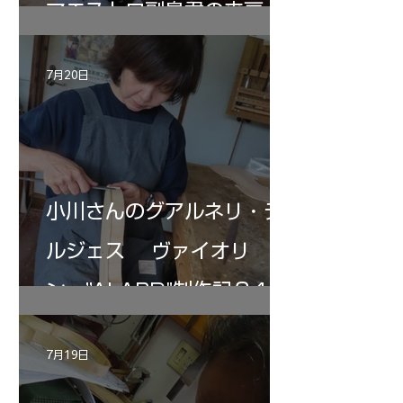
マエストロ副島君の来房
7月20日
小川さんのグアルネリ・デ
ルジェス ヴァイオリ
ン ”ALARD"制作記３4
7月19日