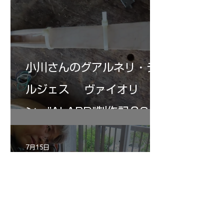
小川さんのグアルネリ・デ
ルジェス ヴァイオリ
ン ”ALARD"制作記３3
7月15日
三浦さんのアントニオ・ス