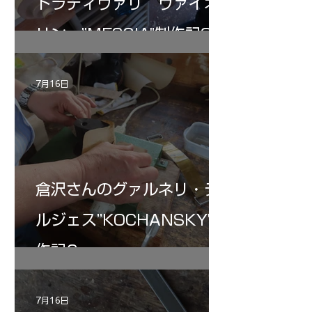
トラディヴァリ ヴァイオ
リン ”MESSIA"制作記32
7月16日
倉沢さんのグァルネリ・デ
ルジェス”KOCHANSKY"制
作記6
7月16日