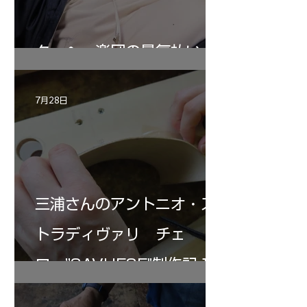
ターヘー楽団の暑気払い
7月28日
三浦さんのアントニオ・ス
トラディヴァリ チェ
ロ ”SAVUESE"制作記１2