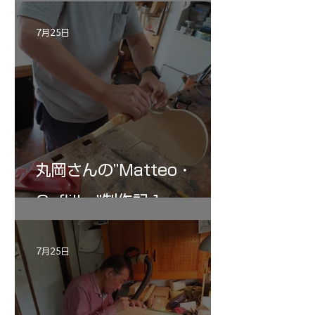
記 30
7月25日
丸岡さんの”Matteo・
Gofliller”制作記１
7月25日