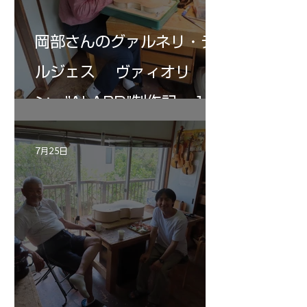
岡部さんのグァルネリ・デ
ルジェス ヴァィオリ
ン ”ALARD"制作記 １2
7月25日