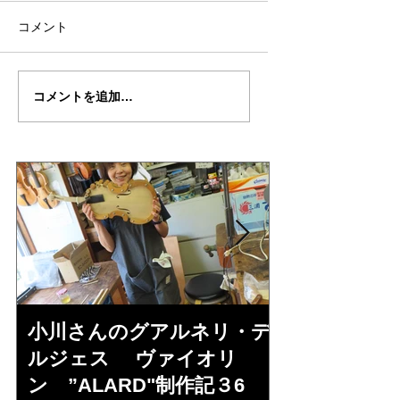
コメント
大内さん
大内さん
コメントを追加…
の”GASPARO・DA・
の”GASPARO・D
SALO”制作記２３
SALO”制作記２２
小川さんのグアルネリ・デ
倉沢さんの
ルジェス ヴァイオリ
ルジェス”KO
ン ”ALARD"制作記３6
作記7