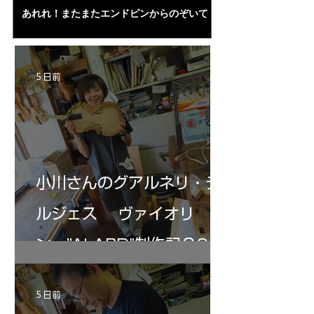
あれれ！またまたエンドピンからのぞいて
コーチャンスキー、
る・・・。発見、わずかな光が漏れてる。全
も呼ばれる、WIに
部やり直し。エンドピン脇をヤスリ、ノミ、
ンストのポール・コ
ペーパー１００゜で徹底して削る。やっと光
ある。倉沢さん徹底
が消えた。にかわで再度閉じる。消えた――
ーティカルを追及し
5 日前
の小川さんの笑顔が満開となる・・。いよい
いる。基本に神経を
よ来週からニス塗りか？
小川さんのグアルネリ・デ
ルジェス ヴァイオリ
ン ”ALARD"制作記３6
5 日前