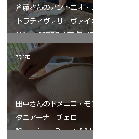
斉藤さんのアントニオ・ス
トラディヴァリ ヴァイオ
リン ”MESSIA"制作記33
7月27日
田中さんのドメニコ・モン
タニアーナ チェロ
"Sleeping・Beauty” 制作