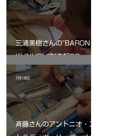
三浦美樹さんの”BARON・
KUNUPU"制作記30
7月18日
斉藤さんのアントニオ・ス