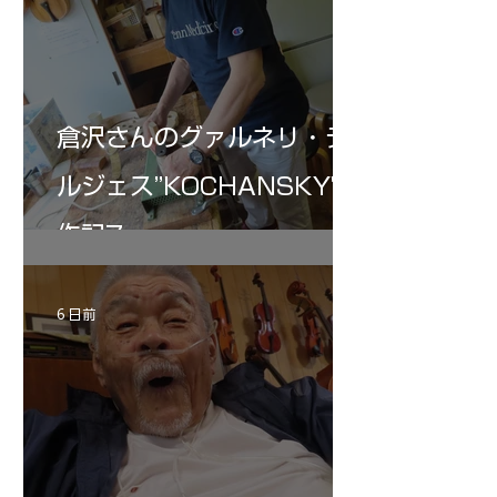
倉沢さんのグァルネリ・デ
ルジェス”KOCHANSKY"制
作記7
6 日前