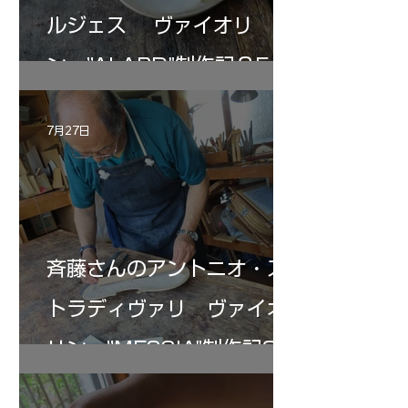
ルジェス ヴァイオリ
ン ”ALARD"制作記３5
7月27日
斉藤さんのアントニオ・ス
トラディヴァリ ヴァイオ
リン ”MESSIA"制作記33