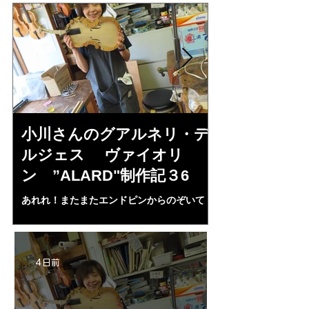
小川さんのグアルネリ・デ
倉沢さんの
ルジェス ヴァイオリ
ルジェス”KO
ン ”ALARD"制作記３6
作記7
あれれ！またまたエンドピンからのぞいて
コーチャンスキー、
る・・・。発見、わずかな光が漏れてる。全
も呼ばれる、WIに
部やり直し。エンドピン脇をヤスリ、ノミ、
ンストのポール・コ
ペーパー１００゜で徹底して削る。やっと光
ある。倉沢さん徹底
が消えた。にかわで再度閉じる。消えた――
ーティカルを追及し
4 日前
の小川さんの笑顔が満開となる・・。いよい
いる。基本に神経を
よ来週からニス塗りか？