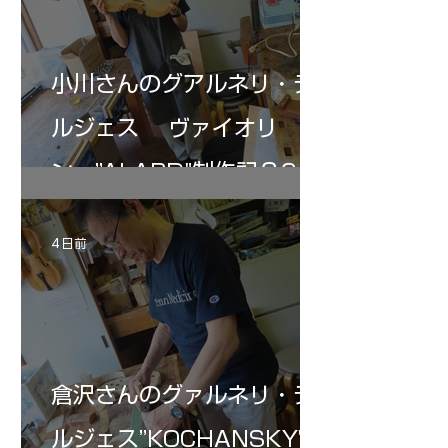
小川さんのグアルネリ・デ
ルジェス ヴァイオリ
ン ”ALARD"制作記３6
4 日前
倉沢さんのグァルネリ・デ
ルジェス”KOCHANSKY"制