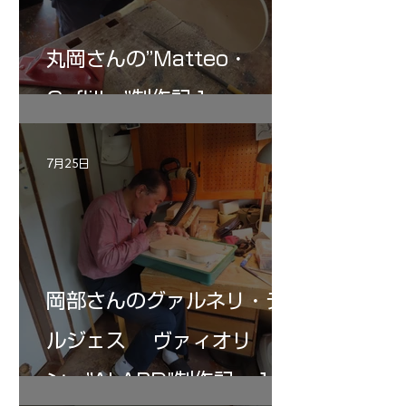
丸岡さんの”Matteo・
Gofliller”制作記１
7月25日
岡部さんのグァルネリ・デ
ルジェス ヴァィオリ
ン ”ALARD"制作記 １2