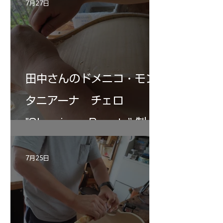
7月27日
田中さんのドメニコ・モン
タニアーナ チェロ
"Sleeping・Beauty” 制作
記 30
7月25日