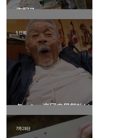
作記7
5 日前
ターヘー楽団の暑気払い
7月28日