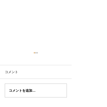
コメント
倉沢さんのグァルネ
ターヘー楽団の暑
コメントを追加…
リ・デルジェ
い
ス”KOCHANSKY"制作
記7