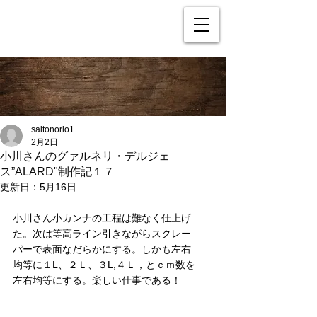
saitonorio1
2月2日
小川さんのグァルネリ・デルジェ
ス”ALARD"制作記１７
更新日：
5月16日
小川さん小カンナの工程は難なく仕上げ
た。次は等高ライン引きながらスクレー
パーで表面なだらかにする。しかも左右
均等に１L、２Ｌ、３L,４Ｌ，とｃｍ数を
左右均等にする。楽しい仕事である！