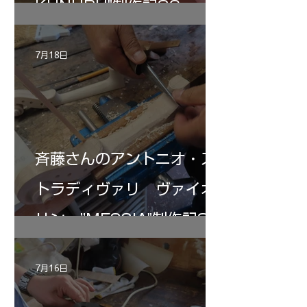
KUNUPU"制作記30
7月18日
斉藤さんのアントニオ・ス
トラディヴァリ ヴァイオ
リン ”MESSIA"制作記32
7月16日