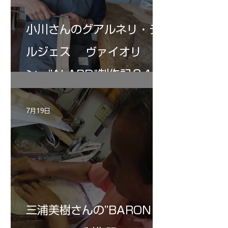
小川さんのグアルネリ・デ
ルジェス ヴァイオリ
ン ”ALARD"制作記３4
7月19日
三浦美樹さんの”BARON・