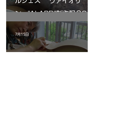
ルジェス ヴァイオリ
ン ”ALARD"制作記３3
7月15日
三浦さんのアントニオ・ス
トラディヴァリ チェ
ロ ”SAVUESE"制作記１3
1
/
147
アーカイブ