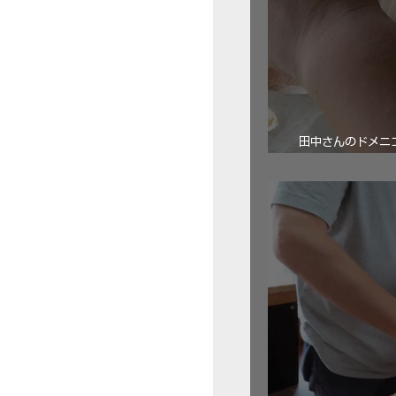
田中さんのドメニコ・