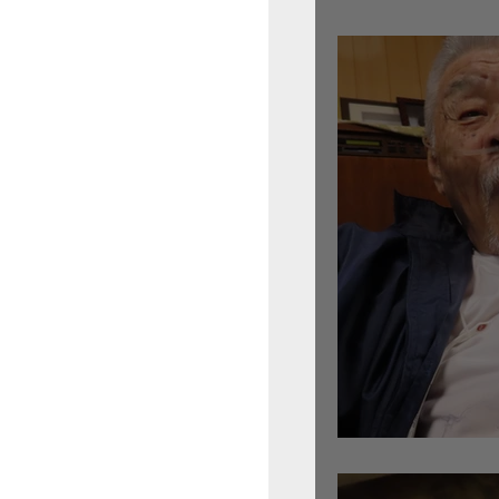
倉沢さんのグァルネ