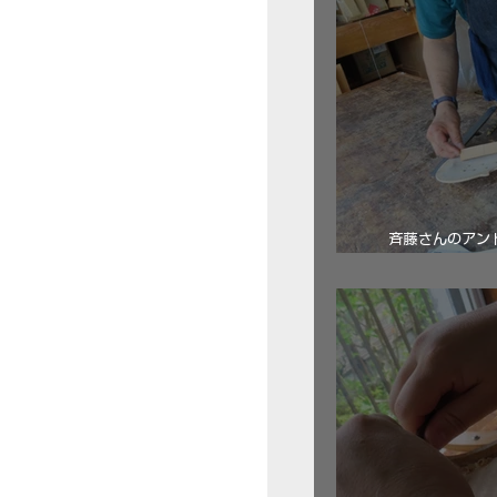
斉藤さんのアン