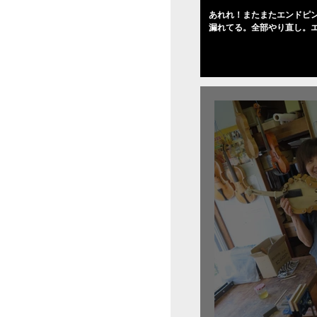
あれれ！またまたエンドピ
漏れてる。全部やり直し。
０゜で徹底して削る。やっ
――の小川さんの笑顔が満