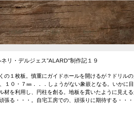
HOME
ご案内
制作記
動画
ネリ・デルジェス”ALARD"制作記１９
くの１枚板。慎重にガイドホールを開けるが？ドリルの
ろ、１０・７㎜．．．しょうがない象嵌となる。いかに
ル材を利用し、円柱を創る。地板を貫いたように見える
頑張る・・・。自宅工房での、頑張りに期待する・・・