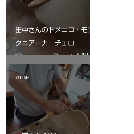
田中さんのドメニコ・モン
タニアーナ チェロ
"Sleeping・Beauty” 制作
記 30
7月25日