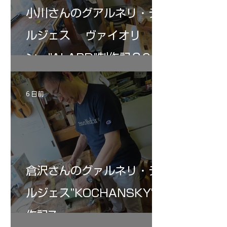
小川さんのグアルネリ・デ
ルジェス ヴァイオリ
ン ”ALARD"制作記３6
6 日前
倉沢さんのグァルネリ・デ
ルジェス”KOCHANSKY"制
作記7