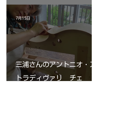
7月15日
三浦さんのアントニオ・ス
トラディヴァリ チェ
ロ ”SAVUESE"制作記１3
1
/
147
アーカイブ
2026年8月
（3）
3件の記事