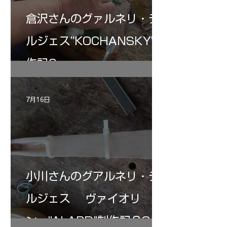
倉沢さんのグァルネリ・デ
ルジェス”KOCHANSKY"制
作記6
7月16日
小川さんのグアルネリ・デ
ルジェス ヴァイオリ
ン ”ALARD"制作記３3