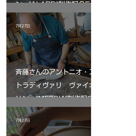
ン ”ALARD"制作記３5
7月27日
斉藤さんのアントニオ・ス
トラディヴァリ ヴァイオ
リン ”MESSIA"制作記33
7月27日