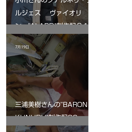
ルジェス ヴァイオリ
ン ”ALARD"制作記３4
7月19日
三浦美樹さんの”BARON・
KUNUPU"制作記30