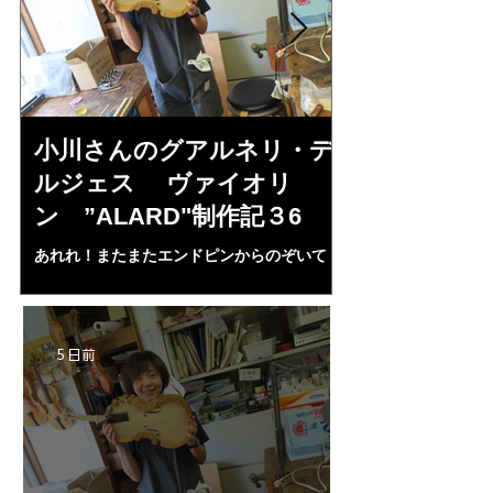
小川さんのグアルネリ・デ
倉沢さんの
ルジェス ヴァイオリ
ルジェス”KO
ン ”ALARD"制作記３6
作記7
あれれ！またまたエンドピンからのぞいて
コーチャンスキー、
る・・・。発見、わずかな光が漏れてる。全
も呼ばれる、WIに
部やり直し。エンドピン脇をヤスリ、ノミ、
ンストのポール・コ
ペーパー１００゜で徹底して削る。やっと光
ある。倉沢さん徹底
が消えた。にかわで再度閉じる。消えた――
ーティカルを追及し
5 日前
の小川さんの笑顔が満開となる・・。いよい
いる。基本に神経を
よ来週からニス塗りか？