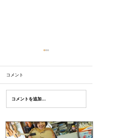
コメント
倉沢さんのグァルネ
ターヘー楽団の暑
コメントを追加…
リ・デルジェ
い
ス”KOCHANSKY"制作
記7