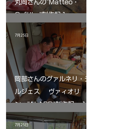
丸岡さんの”Matteo・
Gofliller”制作記１
7月25日
岡部さんのグァルネリ・デ
ルジェス ヴァィオリ
ン ”ALARD"制作記 １2
7月25日