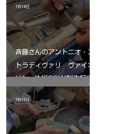
7月18日
斉藤さんのアントニオ・ス
トラディヴァリ ヴァイオ
リン ”MESSIA"制作記32
7月16日