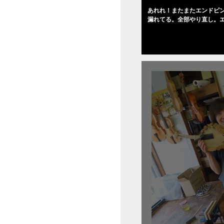
あれれ！またまたエンドピ
漏れてる。全部やり直し。
０゜で徹底して削る。やっ
――の小川さんの笑顔が満