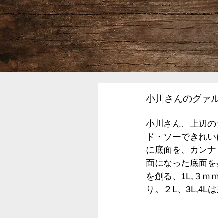
小川さんのグァル
小川さん、上辺の
ド・ソーできれい
に底面を、カンナ
面になった底面を基
を創る、1L,３
り。２L、3L,4