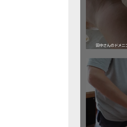
田中さんのドメニコ・