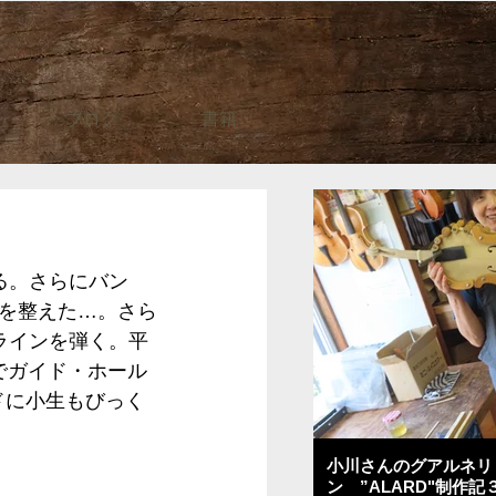
ブログ
書籍
る。さらにバン
を整えた…。さら
ラインを弾く。平
盤でガイド・ホール
ドに小生もびっく
小川さんのグアルネリ
ン ”ALARD"制作記