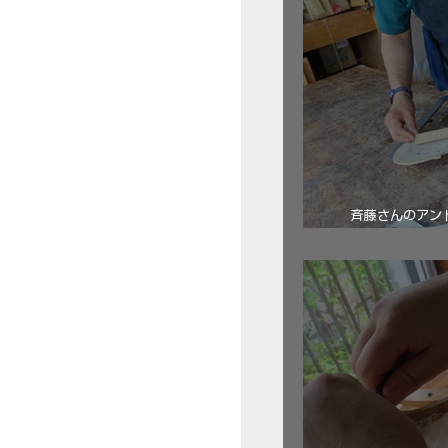
斉藤さんのアン