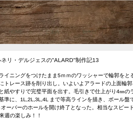
HOME
ご案内
制作記
動画
ネリ・デルジェスの"ALARD"制作記13
ライニングをつけたまま5ｍｍのワッシャーで輪郭をと
にトレース跡を削り出し。いよいよアラードの上面輪郭
と紙やすりで完璧平面を出す。毛引きで仕上がり4㎜の
準に、1L,2L,3L,4L まで等高ラインを描き、ボール
ｍｍオーバーのホールを開け終了となった。相当なスピー
Lは来週の楽しみ！！