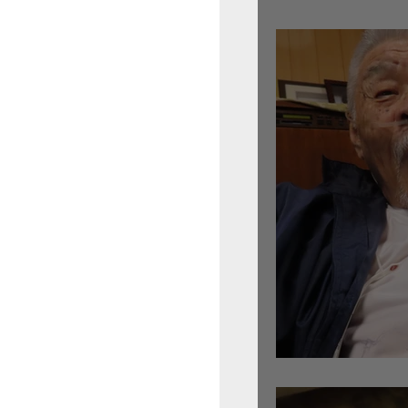
倉沢さんのグァルネ