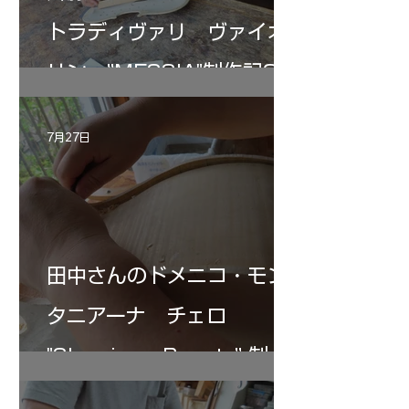
トラディヴァリ ヴァイオ
リン ”MESSIA"制作記33
7月27日
田中さんのドメニコ・モン
タニアーナ チェロ
"Sleeping・Beauty” 制作
記 30