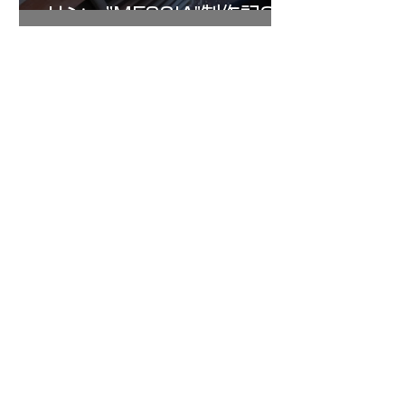
リン ”MESSIA"制作記32
7月16日
倉沢さんのグァルネリ・デ
ルジェス”KOCHANSKY"制
作記6
1
/
147
アーカイブ