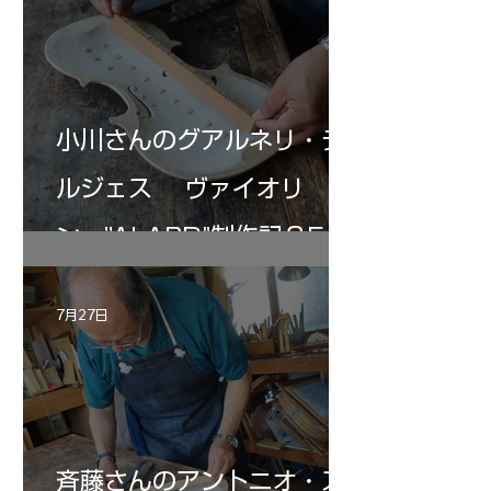
小川さんのグアルネリ・デ
ルジェス ヴァイオリ
ン ”ALARD"制作記３5
7月27日
斉藤さんのアントニオ・ス