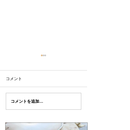
コメント
小川さんの”ALARD"制
小川さんの”ALARD
コメントを追加…
作記8
作記７