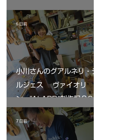
KUNUPU"制作記31
6 日前
小川さんのグアルネリ・デ
ルジェス ヴァイオリ
ン ”ALARD"制作記３6
7 日前