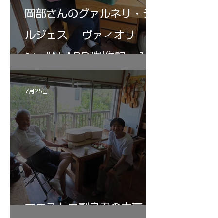
岡部さんのグァルネリ・デ
ルジェス ヴァィオリ
ン ”ALARD"制作記 １2
7月25日
マエストロ副島君の来房