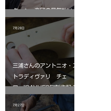
ターヘー楽団の暑気払い
7月28日
三浦さんのアントニオ・ス
トラディヴァリ チェ
ロ ”SAVUESE"制作記１2
7月27日