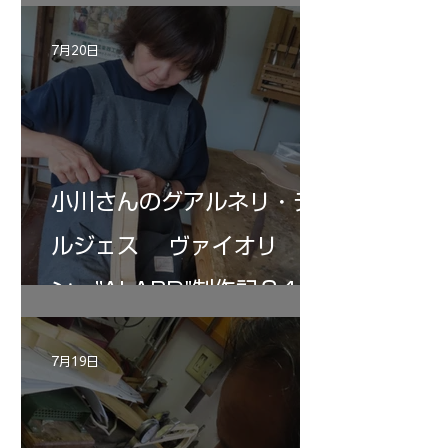
7月20日
小川さんのグアルネリ・デ
ルジェス ヴァイオリ
ン ”ALARD"制作記３4
7月19日