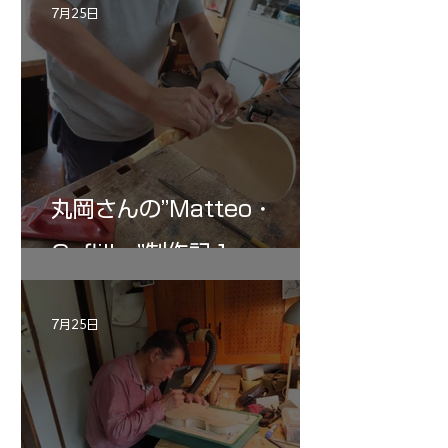
7月25日
丸岡さんの”Matteo・
Gofliller”制作記１
7月25日