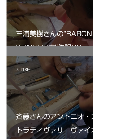
三浦美樹さんの”BARON・
KUNUPU"制作記30
7月18日
斉藤さんのアントニオ・ス
トラディヴァリ ヴァイオ