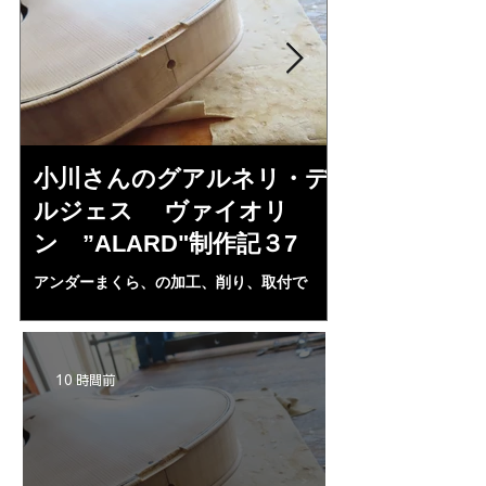
小川さんのグアルネリ・デ
三浦美樹さん
ルジェス ヴァイオリ
KUNUPU"制
ン ”ALARD"制作記３7
小川さんの”ALAR
然、刺激されBARO
アンダーまくら、の加工、削り、取付で
めた。小生の日本弦
ALARDのホワイト完成である。三浦さんへ
昭一郎氏に習ってい
の起爆剤となる・・・。
形であるがなかなか
んの完成に刺激され
10 時間前