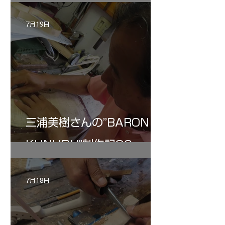
7月19日
三浦美樹さんの”BARON・
KUNUPU"制作記30
7月18日