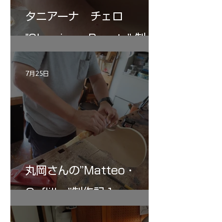
タニアーナ チェロ
"Sleeping・Beauty” 制作
記 30
7月25日
丸岡さんの”Matteo・
Gofliller”制作記１