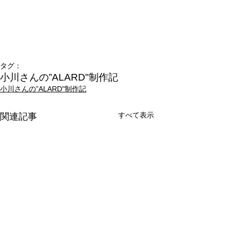
タグ：
小川さんの”ALARD"制作記
小川さんの”ALARD"制作記
すべて表示
関連記事