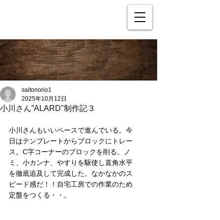
saitonorio1
2025年10月12日
小川さん”ALARD"制作記３
小川さんもいいペースで進んでいる。今
日はテンプレートからブロックにトレー
ス。C字コーナーのブロックを削る。ノ
ミ、小カンナ、やすりを駆使し直角水平
を徹底追及して完成した。なかなかのス
ピード感だ！！自宅工房での作業のため
定盤をつくる・・。