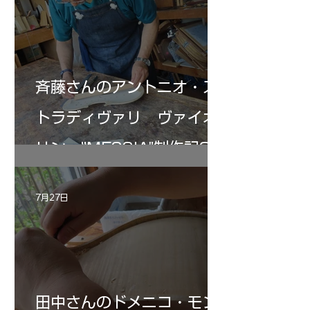
斉藤さんのアントニオ・ス
トラディヴァリ ヴァイオ
リン ”MESSIA"制作記33
7月27日
田中さんのドメニコ・モン