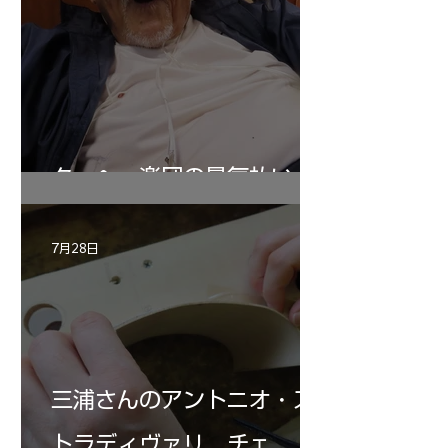
ターヘー楽団の暑気払い
7月28日
三浦さんのアントニオ・ス
トラディヴァリ チェ