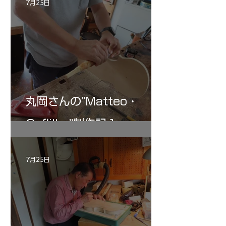
7月25日
丸岡さんの”Matteo・
Gofliller”制作記１
7月25日