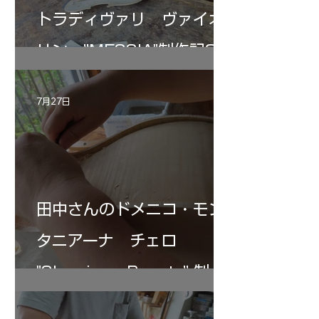
トラディヴァリ ヴァイオ
リン ”MESSIA"制作記33
7月27日
田中さんのドメニコ・モン
タニアーナ チェロ
"Sleeping・Beauty” 制作
記 30