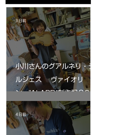
部やり直し。エンドピン脇をヤスリ、ノミ、
ンストのポール・コ
ペーパー１００゜で徹底して削る。やっと光
ある。倉沢さん徹底
が消えた。にかわで再度閉じる。消えた――
ーティカルを追及し
3 日前
の小川さんの笑顔が満開となる・・。いよい
いる。基本に神経を
よ来週からニス塗りか？
小川さんのグアルネリ・デ
ルジェス ヴァイオリ
ン ”ALARD"制作記３6
4 日前