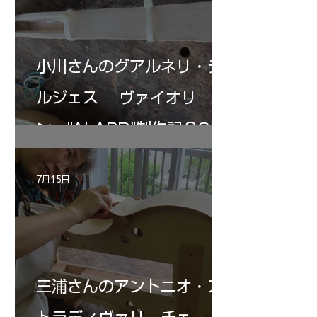
小川さんのグアルネリ・デ
ルジェス ヴァイオリ
ン ”ALARD"制作記３3
7月15日
三浦さんのアントニオ・ス