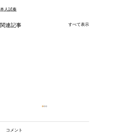
本人試奏
すべて表示
関連記事
コメント