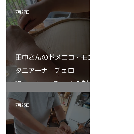
7月27日
田中さんのドメニコ・モン
タニアーナ チェロ
"Sleeping・Beauty” 制作
記 30
7月25日