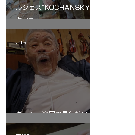
ルジェス”KOCHANSKY"制
作記7
6 日前
ターヘー楽団の暑気払い