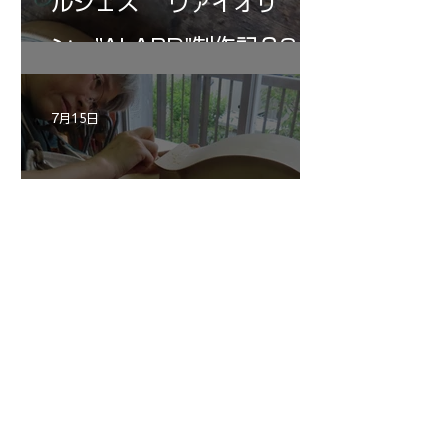
ルジェス ヴァイオリ
ン ”ALARD"制作記３3
7月15日
三浦さんのアントニオ・ス
トラディヴァリ チェ
ロ ”SAVUESE"制作記１3
1
/
147
アーカイブ