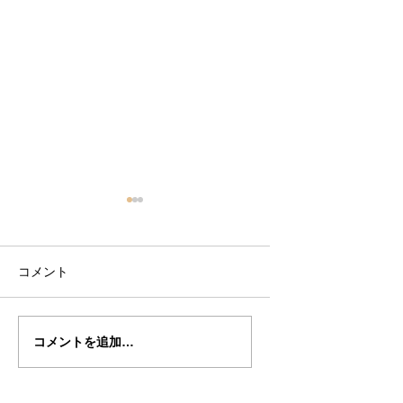
コメント
山岡さん
山岡さん
コメントを追加…
の”GASPARO・DA・
の”GASPARO・D
SALO”４０完成編２
SALO" 制作記３
編