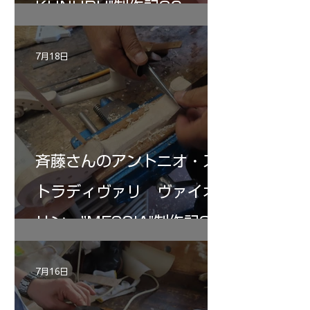
KUNUPU"制作記30
7月18日
斉藤さんのアントニオ・ス
トラディヴァリ ヴァイオ
リン ”MESSIA"制作記32
7月16日