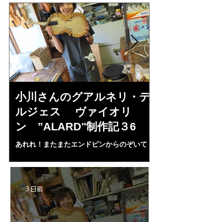
小川さんのグアルネリ・デ
倉沢さんの
ルジェス ヴァイオリ
ルジェス”KO
ン ”ALARD"制作記３6
作記7
あれれ！またまたエンドピンからのぞいて
コーチャンスキー、
る・・・。発見、わずかな光が漏れてる。全
も呼ばれる、WIに
部やり直し。エンドピン脇をヤスリ、ノミ、
ンストのポール・コ
ペーパー１００゜で徹底して削る。やっと光
ある。倉沢さん徹底
が消えた。にかわで再度閉じる。消えた――
ーティカルを追及し
3 日前
の小川さんの笑顔が満開となる・・。いよい
いる。基本に神経を
よ来週からニス塗りか？