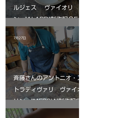
ルジェス ヴァイオリ
ン ”ALARD"制作記３5
7月27日
斉藤さんのアントニオ・ス
トラディヴァリ ヴァイオ
リン ”MESSIA"制作記33