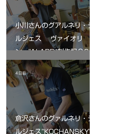
小川さんのグアルネリ・デ
ルジェス ヴァイオリ
ン ”ALARD"制作記３6
4 日前
倉沢さんのグァルネリ・デ
ルジェス”KOCHANSKY"制