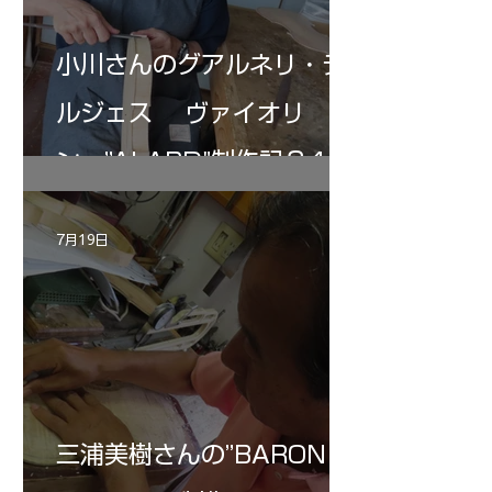
小川さんのグアルネリ・デ
ルジェス ヴァイオリ
ン ”ALARD"制作記３4
7月19日
三浦美樹さんの”BARON・