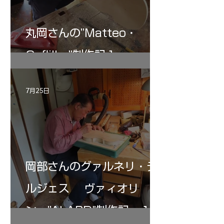
丸岡さんの”Matteo・
Gofliller”制作記１
7月25日
岡部さんのグァルネリ・デ
ルジェス ヴァィオリ
ン ”ALARD"制作記 １2