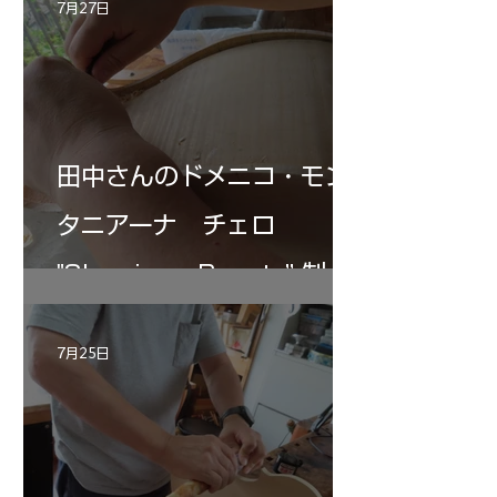
7月27日
田中さんのドメニコ・モン
タニアーナ チェロ
"Sleeping・Beauty” 制作
記 30
7月25日