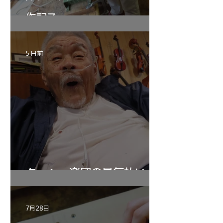
作記7
5 日前
ターヘー楽団の暑気払い
7月28日