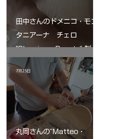
田中さんのドメニコ・モン
タニアーナ チェロ
"Sleeping・Beauty” 制作
記 30
7月25日
丸岡さんの”Matteo・