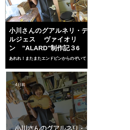
小川さんのグアルネリ・デ
倉沢さんの
ルジェス ヴァイオリ
ルジェス”KO
ン ”ALARD"制作記３6
作記7
あれれ！またまたエンドピンからのぞいて
コーチャンスキー、
る・・・。発見、わずかな光が漏れてる。全
も呼ばれる、WIに
部やり直し。エンドピン脇をヤスリ、ノミ、
ンストのポール・コ
ペーパー１００゜で徹底して削る。やっと光
ある。倉沢さん徹底
が消えた。にかわで再度閉じる。消えた――
ーティカルを追及し
4 日前
の小川さんの笑顔が満開となる・・。いよい
いる。基本に神経を
よ来週からニス塗りか？
小川さんのグアルネリ・デ