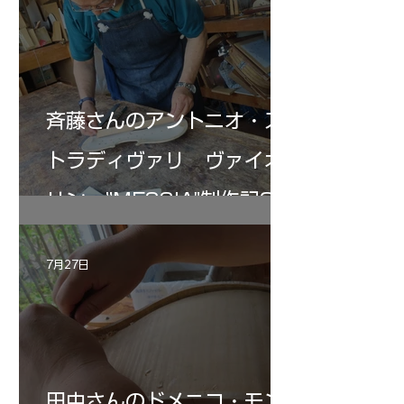
斉藤さんのアントニオ・ス
トラディヴァリ ヴァイオ
リン ”MESSIA"制作記33
7月27日
田中さんのドメニコ・モン