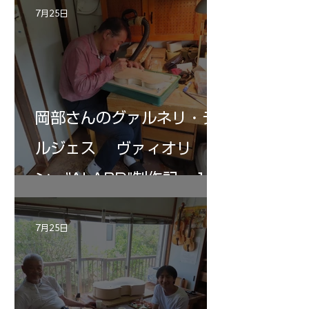
7月25日
岡部さんのグァルネリ・デ
ルジェス ヴァィオリ
ン ”ALARD"制作記 １2
7月25日