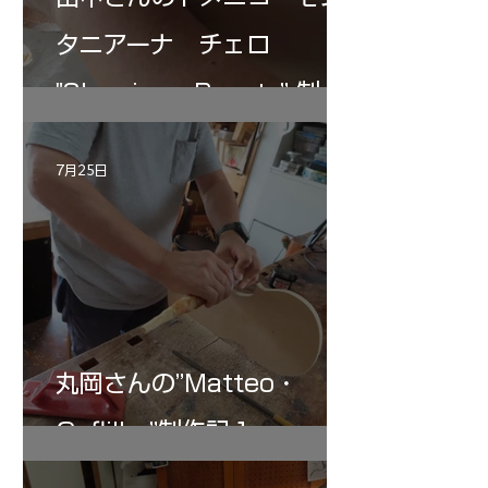
タニアーナ チェロ
"Sleeping・Beauty” 制作
記 30
7月25日
丸岡さんの”Matteo・
Gofliller”制作記１