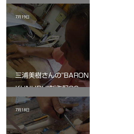
7月19日
三浦美樹さんの”BARON・
KUNUPU"制作記30
7月18日