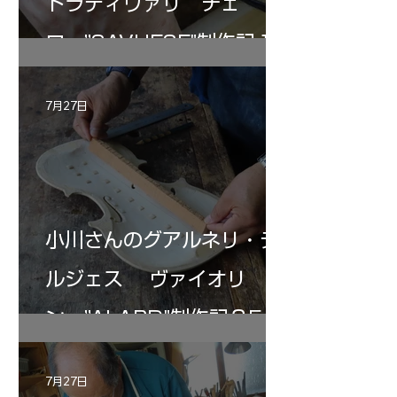
トラディヴァリ チェ
ロ ”SAVUESE"制作記１2
7月27日
小川さんのグアルネリ・デ
ルジェス ヴァイオリ
ン ”ALARD"制作記３5
7月27日