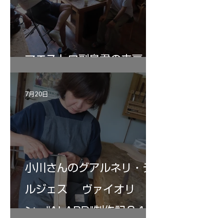
マエストロ副島君の来房
7月20日
小川さんのグアルネリ・デ
ルジェス ヴァイオリ
ン ”ALARD"制作記３4