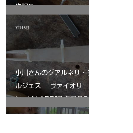
作記6
7月16日
小川さんのグアルネリ・デ
ルジェス ヴァイオリ
ン ”ALARD"制作記３3
7月15日