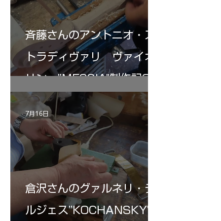
斉藤さんのアントニオ・ス
トラディヴァリ ヴァイオ
リン ”MESSIA"制作記32
7月16日
倉沢さんのグァルネリ・デ
ルジェス”KOCHANSKY"制