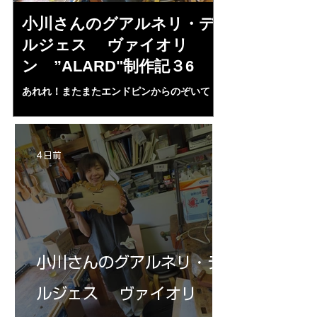
小川さんのグアルネリ・デ
倉沢さんの
ルジェス ヴァイオリ
ルジェス”KO
ン ”ALARD"制作記３6
作記7
あれれ！またまたエンドピンからのぞいて
コーチャンスキー、
る・・・。発見、わずかな光が漏れてる。全
も呼ばれる、WIに
部やり直し。エンドピン脇をヤスリ、ノミ、
ンストのポール・コ
ペーパー１００゜で徹底して削る。やっと光
ある。倉沢さん徹底
が消えた。にかわで再度閉じる。消えた――
ーティカルを追及し
4 日前
の小川さんの笑顔が満開となる・・。いよい
いる。基本に神経を
よ来週からニス塗りか？
小川さんのグアルネリ・デ
ルジェス ヴァイオリ