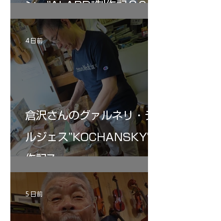
ン ”ALARD"制作記３6
4 日前
倉沢さんのグァルネリ・デ
ルジェス”KOCHANSKY"制
作記7
5 日前