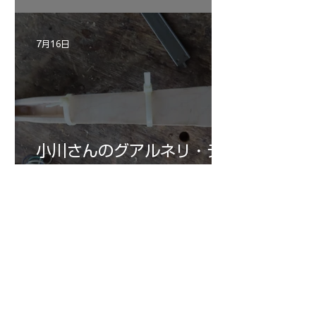
7月16日
小川さんのグアルネリ・デ
ルジェス ヴァイオリ
ン ”ALARD"制作記３3
7月15日