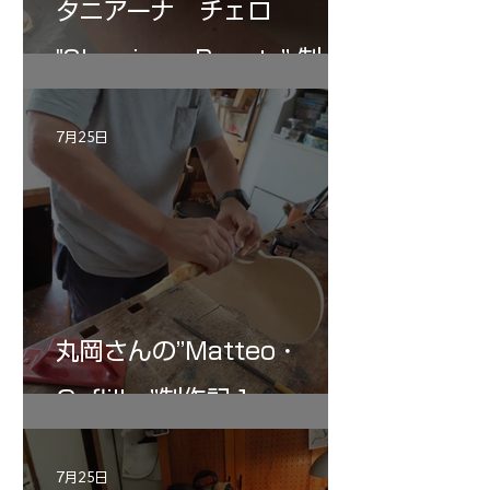
タニアーナ チェロ
"Sleeping・Beauty” 制作
記 30
7月25日
丸岡さんの”Matteo・
Gofliller”制作記１
7月25日