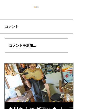
コメント
山岡さん
山岡さん
コメントを追加…
の”GASPARO・DA・
の”GASPARO・D
SALO" 制作記３９完成
SALO”制作記３８
編
修理