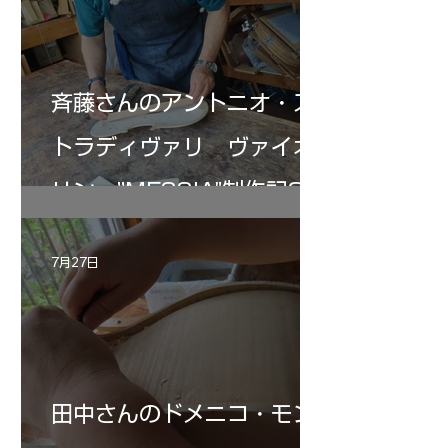
斉藤さんのアントニオ・ス
トラディヴァリ ヴァイオ
リン ”MESSIA"制作記33
7月27日
田中さんのドメニコ・モン