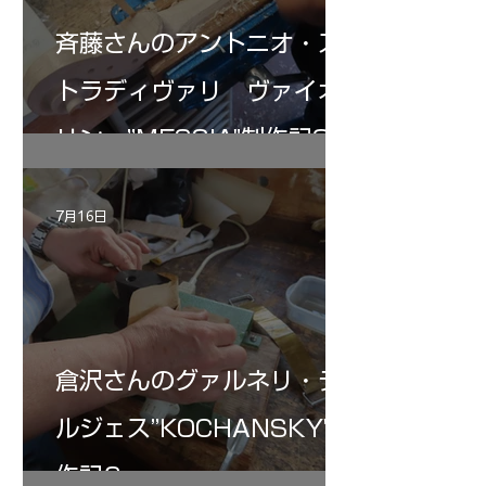
斉藤さんのアントニオ・ス
トラディヴァリ ヴァイオ
リン ”MESSIA"制作記32
7月16日
倉沢さんのグァルネリ・デ
ルジェス”KOCHANSKY"制
作記6