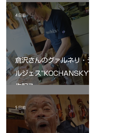
4 日前
倉沢さんのグァルネリ・デ
ルジェス”KOCHANSKY"制
作記7
5 日前