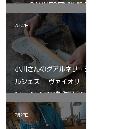
ロ ”SAVUESE"制作記１2
7月27日
小川さんのグアルネリ・デ
ルジェス ヴァイオリ
ン ”ALARD"制作記３5
7月27日