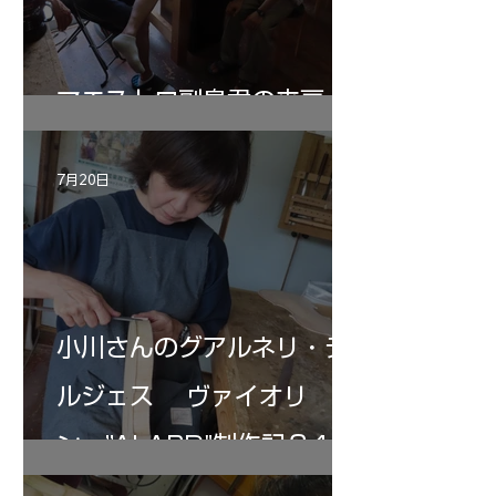
マエストロ副島君の来房
7月20日
小川さんのグアルネリ・デ
ルジェス ヴァイオリ
ン ”ALARD"制作記３4