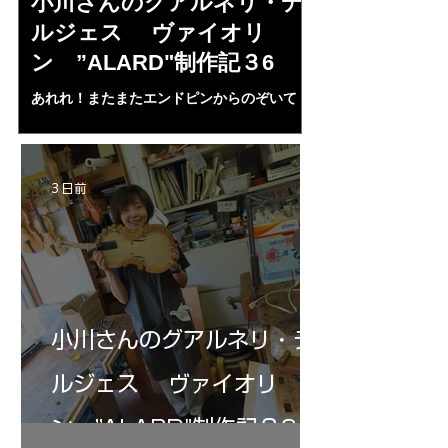
小川さんのグアルネリ・デ
倉沢さんの
ルジェス ヴァイオリ
ルジェス”KO
ン ”ALARD"制作記３6
作記7
あれれ！またまたエンドピンからのぞいて
コーチャンスキー、
る・・・。発見、わずかな光が漏れてる。全
も呼ばれる、WIに
部やり直し。エンドピン脇をヤスリ、ノミ、
ンストのポール・コ
ペーパー１００゜で徹底して削る。やっと光
ある。倉沢さん徹底
が消えた。にかわで再度閉じる。消えた――
ーティカルを追及し
3 日前
の小川さんの笑顔が満開となる・・。いよい
いる。基本に神経を
よ来週からニス塗りか？
小川さんのグアルネリ・デ
ルジェス ヴァイオリ
ン ”ALARD"制作記３6