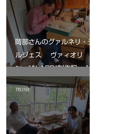
岡部さんのグァルネリ・デ
ルジェス ヴァィオリ
ン ”ALARD"制作記 １2
7月25日