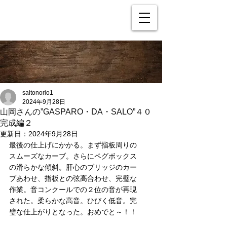
saitonorio1
2024年9月28日
山岡さんの”GASPARO・DA・SALO”４０
完成編２
更新日：
2024年9月28日
最後の仕上げにかかる。まず指板周りの
スムーズなカーブ。さらにペグボックス
の滑らかな傾斜。肝心のブリッジのカー
ブあわせ、指板との弦高合わせ、完璧な
作業。音コンクールでの２位の音が再現
された。柔らかな高音。ひびく低音。完
璧な仕上がりとなった。おめでと～！！