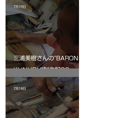
7月19日
三浦美樹さんの”BARON・
KUNUPU"制作記30
7月18日