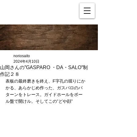
noriosaito
2024年4月10日
山岡さんの”GASPARO ・DA・SALO”制
作記２８
表板の最終磨きを終え、F字孔の堀りにか
かる、あらかじめ作った、ガスパロのパ
ターンをトレース。ガイドホールをボー
ル盤で開けル。そしてこの”どや顔”