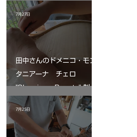
7月27日
田中さんのドメニコ・モン
タニアーナ チェロ
"Sleeping・Beauty” 制作
記 30
7月25日