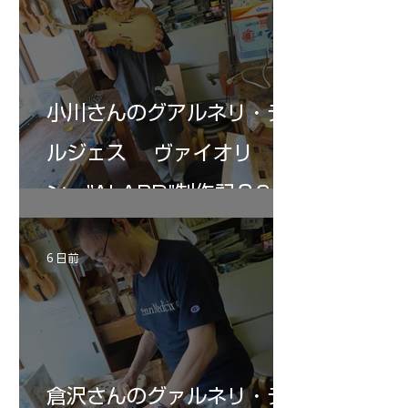
小川さんのグアルネリ・デ
ルジェス ヴァイオリ
ン ”ALARD"制作記３6
6 日前
倉沢さんのグァルネリ・デ