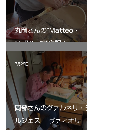
丸岡さんの”Matteo・
Gofliller”制作記１
7月25日
岡部さんのグァルネリ・デ
ルジェス ヴァィオリ