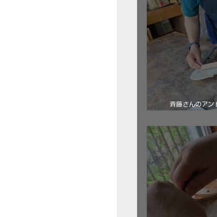
斉藤さんのアン