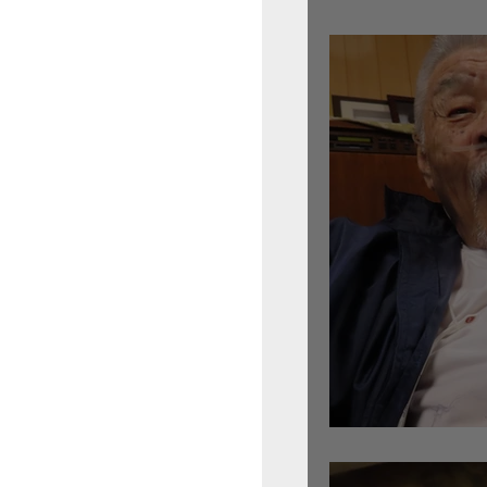
倉沢さんのグァルネ