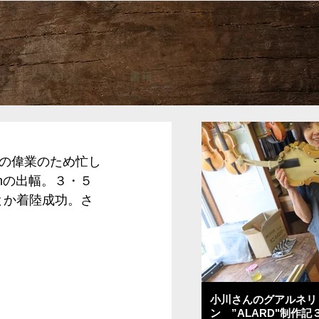
ブログ
書籍
の偉業のため忙し
mの出幅。３・５
とか着陸成功。さ
小川さんのグアルネリ
ン ”ALARD"制作記