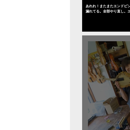
あれれ！またまたエンドピ
漏れてる。全部やり直し。
０゜で徹底して削る。やっ
――の小川さんの笑顔が満