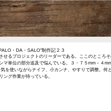
HOME
ご案内
制作記
動画
PALO・DA・SALO”制作記２３
させるプロジェクトのリーダーである。ここのところそ
ンマ単位の部分追及で悩んでいる。３・７５mm－４m
ー気を使いながらナイフ、小カンナ、やすりで調整。何
リング作業が待っている。