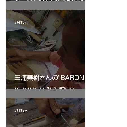
ン ”ALARD"制作記３4
7月19日
三浦美樹さんの”BARON・
KUNUPU"制作記30
7月18日