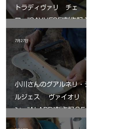
トラディヴァリ チェ
ロ ”SAVUESE"制作記１2
7月27日
小川さんのグアルネリ・デ
ルジェス ヴァイオリ
ン ”ALARD"制作記３5