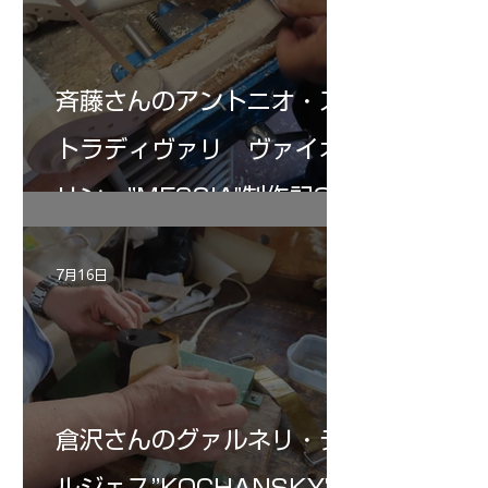
斉藤さんのアントニオ・ス
トラディヴァリ ヴァイオ
リン ”MESSIA"制作記32
7月16日
倉沢さんのグァルネリ・デ
ルジェス”KOCHANSKY"制