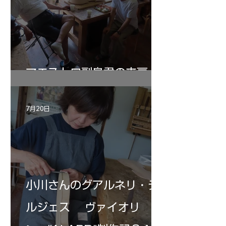
マエストロ副島君の来房
7月20日
小川さんのグアルネリ・デ
ルジェス ヴァイオリ