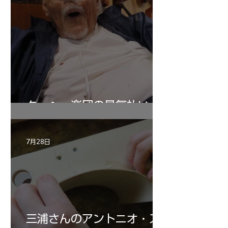
ターヘー楽団の暑気払い
7月28日
三浦さんのアントニオ・ス