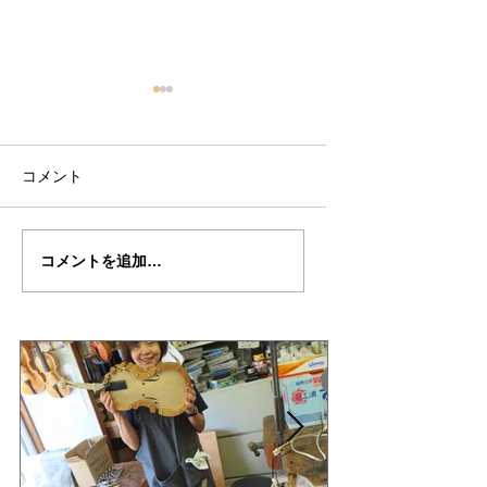
コメント
山岡さん
山岡さん
コメントを追加…
の”GASPARO・DA・
の”GASPARO・D
SALO”４０完成編２
SALO" 制作記３
編