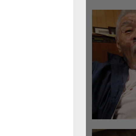
倉沢さんのグァルネ