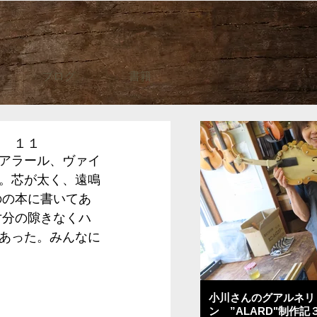
ブログ
書籍
記 １１
アラール、ヴァイ
。芯が太く、遠鳴
のの本に書いてあ
寸分の隙きなくハ
あった。みんなに
小川さんのグアルネリ
ン ”ALARD"制作記