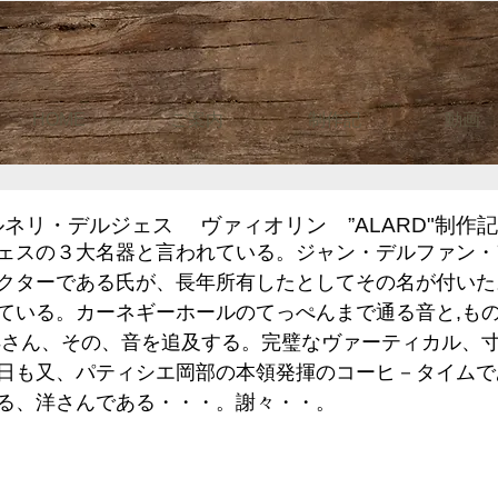
HOME
ご案内
制作記
動画
ネリ・デルジェス ヴァィオリン ”ALARD"制作
ェスの３大名器と言われている。ジャン・デルファン・
クターである氏が、長年所有したとしてその名が付いた
ている。カーネギーホールのてっぺんまで通る音と,も
洋さん、その、音を追及する。完璧なヴァーティカル、
日も又、パティシエ岡部の本領発揮のコーヒ－タイムで
る、洋さんである・・・。謝々・・。