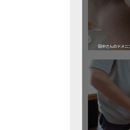
田中さんのドメニコ・