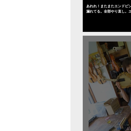
あれれ！またまたエンドピ
漏れてる。全部やり直し。
０゜で徹底して削る。やっ
――の小川さんの笑顔が満