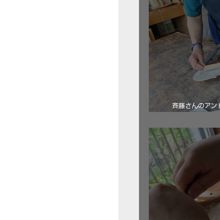
斉藤さんのアン