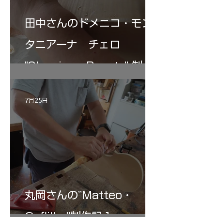
田中さんのドメニコ・モン
タニアーナ チェロ
"Sleeping・Beauty” 制作
記 30
7月25日
丸岡さんの”Matteo・
Gofliller”制作記１