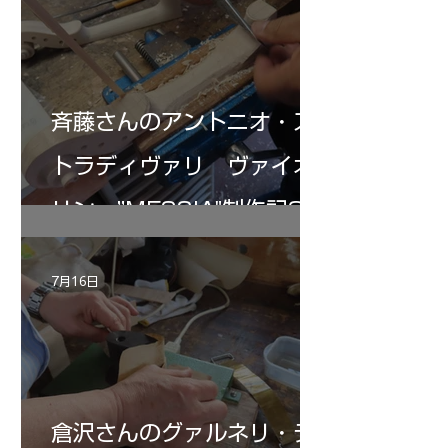
斉藤さんのアントニオ・ス
トラディヴァリ ヴァイオ
リン ”MESSIA"制作記32
7月16日
倉沢さんのグァルネリ・デ