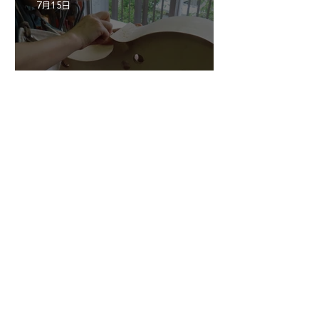
7月15日
三浦さんのアントニオ・ス
トラディヴァリ チェ
ロ ”SAVUESE"制作記１3
1
/
147
アーカイブ
2026年8月
（3）
3件の記事
2026年7月
（20）
20件の記事