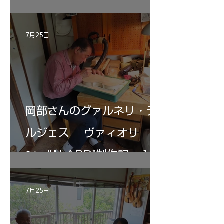
7月25日
岡部さんのグァルネリ・デ
ルジェス ヴァィオリ
ン ”ALARD"制作記 １2
7月25日