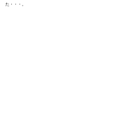
た・・・。