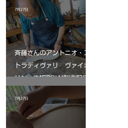
7月27日
斉藤さんのアントニオ・ス
トラディヴァリ ヴァイオ
リン ”MESSIA"制作記33
7月27日