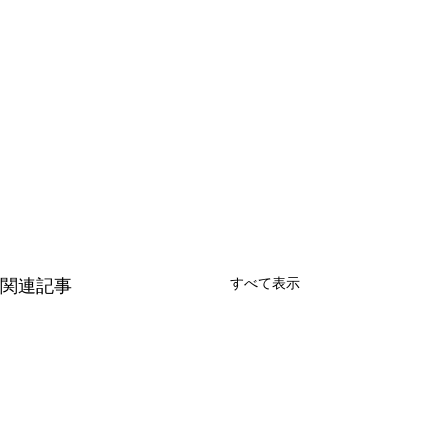
すべて表示
関連記事