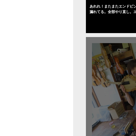
あれれ！またまたエンドピ
漏れてる。全部やり直し。
０゜で徹底して削る。やっ
――の小川さんの笑顔が満