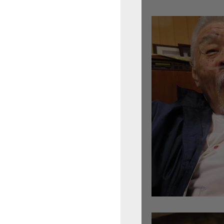
倉沢さんのグァルネ