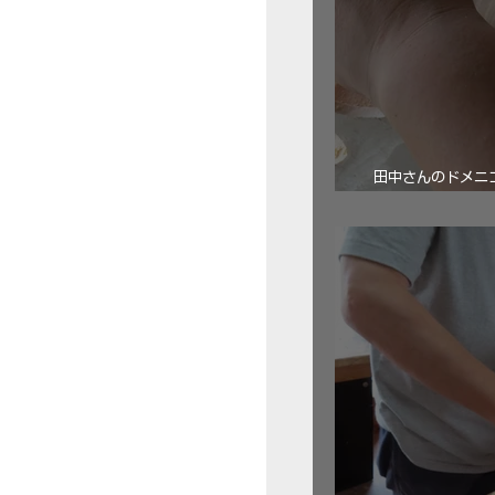
田中さんのドメニコ・