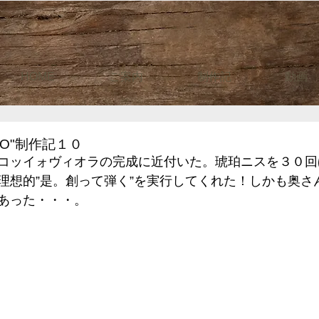
HOME
ご案内
制作記
動画
IO"制作記１０
コッイォヴィオラの完成に近付いた。琥珀ニスを３０回
理想的”是。創って弾く”を実行してくれた！しかも奥さ
あった・・・。