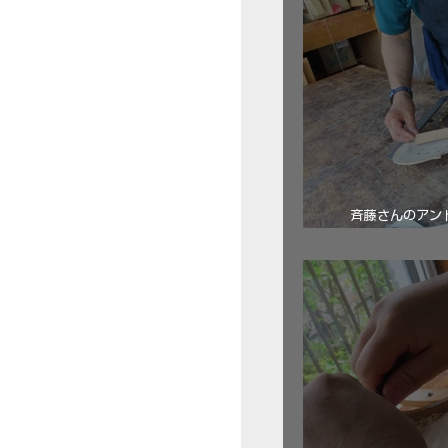
斉藤さんのアン