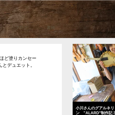
ブログ
書籍
ほど塗りカンセー
んとデュエット。
小川さんのグアルネリ
ン ”ALARD"制作記