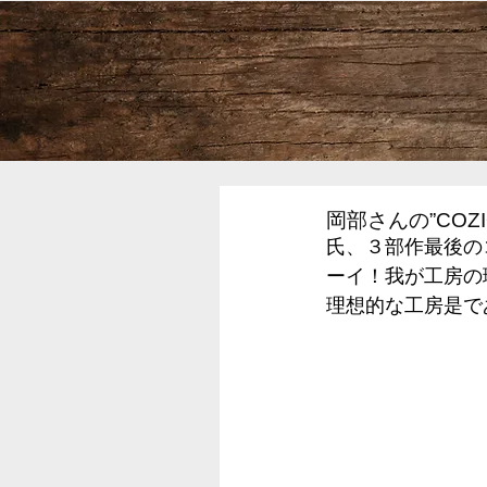
岡部さんの”COZ
氏、３部作最後の
ーイ！我が工房の
理想的な工房是で