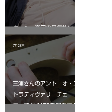
ターヘー楽団の暑気払い
7月28日
三浦さんのアントニオ・ス
トラディヴァリ チェ
ロ ”SAVUESE"制作記１2