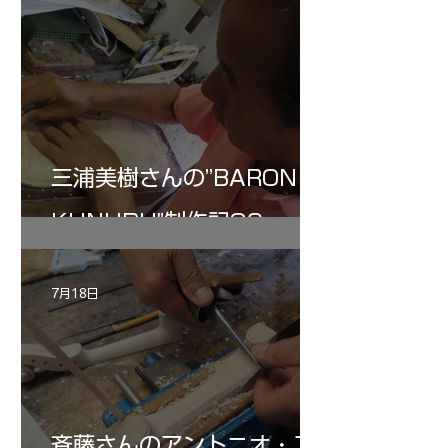
三浦美樹さんの”BARON・
KUNUPU"制作記30
7月18日
斉藤さんのアントニオ・ス