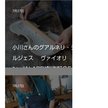
7月27日
小川さんのグアルネリ・デ
ルジェス ヴァイオリ
ン ”ALARD"制作記３5
7月27日