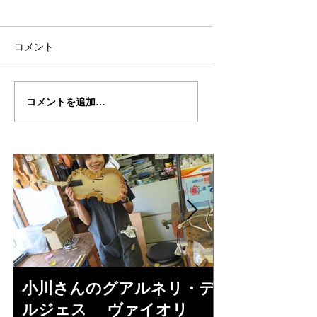
コメント
岡部さんの "COZIO"制
岡部さんの”COZIO
コメントを追加…
作記９
作記８
小川さんのグアルネリ・デ
倉沢さんの
ルジェス ヴァイオリ
ルジェス”KO