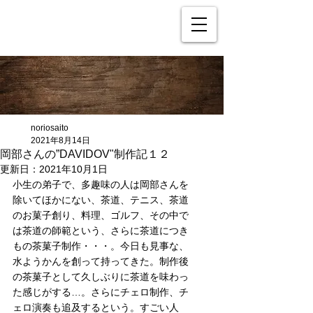
noriosaito
2021年8月14日
岡部さんの”DAVIDOV"制作記１２
更新日：
2021年10月1日
小生の弟子で、多趣味の人は岡部さんを
除いてほかにない、茶道、テニス、茶道
のお菓子創り、料理、ゴルフ、その中で
は茶道の師範という、さらに茶道につき
もの茶菓子制作・・・。今日も見事な、
水ようかんを創って持ってきた。制作後
の茶菓子として久しぶりに茶道を味わっ
た感じがする…。さらにチェロ制作、チ
ェロ演奏も追及するという。すごい人