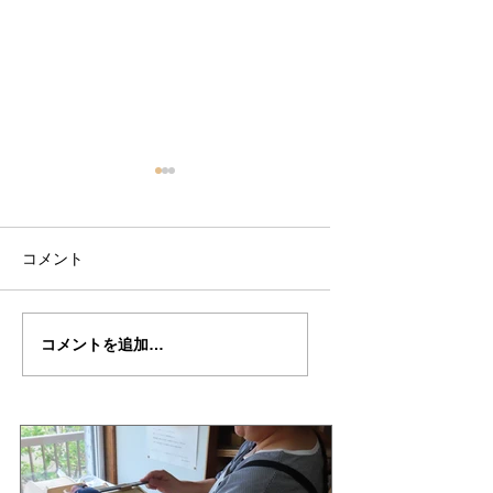
コメント
岡部さんの”DAVIDOV"
岡部さん
コメントを追加…
制作記４７（完成編）
の”DAVIDOV"制
７