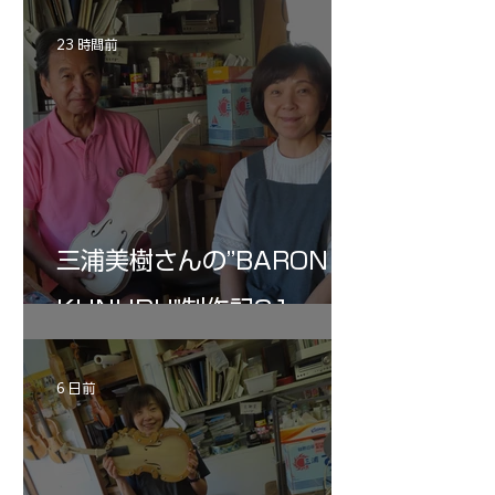
23 時間前
三浦美樹さんの”BARON・
KUNUPU"制作記31
6 日前