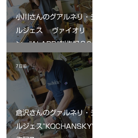
小川さんのグアルネリ・デ
ルジェス ヴァイオリ
ン ”ALARD"制作記３6
7 日前
倉沢さんのグァルネリ・デ
ルジェス”KOCHANSKY"制