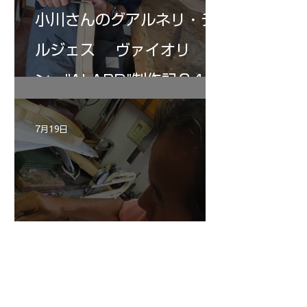
小川さんのグアルネリ・デ
ルジェス ヴァイオリ
ン ”ALARD"制作記３4
7月19日
三浦美樹さんの”BARON・
KUNUPU"制作記30