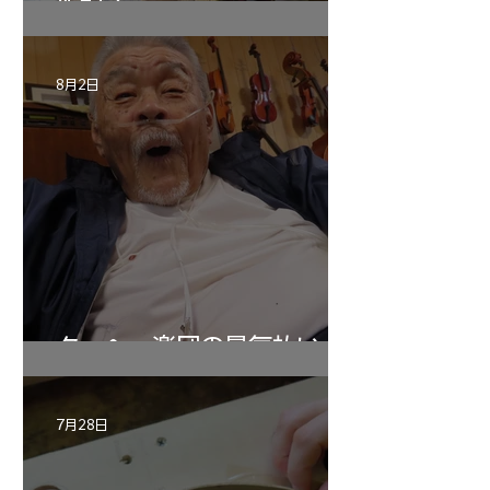
作記7
8月2日
ターヘー楽団の暑気払い
7月28日