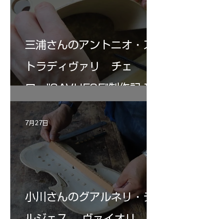
三浦さんのアントニオ・ス
トラディヴァリ チェ
ロ ”SAVUESE"制作記１2
7月27日
小川さんのグアルネリ・デ
ルジェス ヴァイオリ