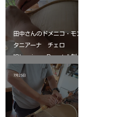
田中さんのドメニコ・モン
タニアーナ チェロ
"Sleeping・Beauty” 制作
記 30
7月25日