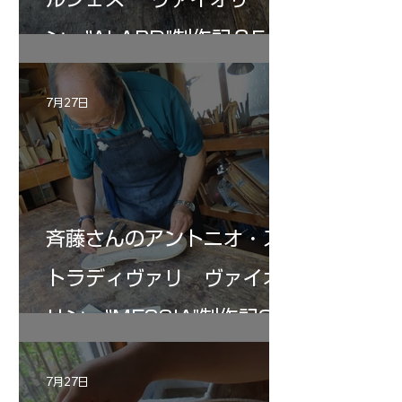
ン ”ALARD"制作記３5
7月27日
斉藤さんのアントニオ・ス
トラディヴァリ ヴァイオ
リン ”MESSIA"制作記33
7月27日