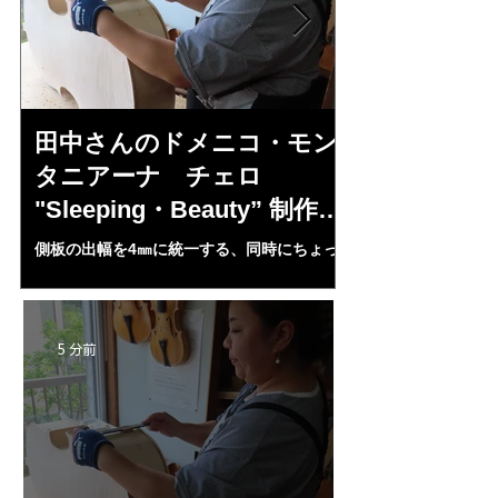
田中さんのドメニコ・モン
小川さんの
タニアーナ チェロ
ルジェス 
"Sleeping・Beauty” 制作記
ン ”ALAR
31
側板の出幅を4㎜に統一する、同時にちょっ
アンダーまくら、の
とした”がた”も正確に修正する。それが完璧
ALARDのホワイト
にできてから。パーフリング用に平を出し。
の起爆剤となる・・
後々の上下板の固定のため２mmのピンホー
ルを開ける。いよいよBeautyのホワイト完
5 分前
成に近付く。田中さん、正確な厚み出しのた
めDavid・Sora氏の厚み出し機を自作すると
いう。