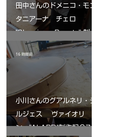
田中さんのドメニコ・モン
タニアーナ チェロ
"Sleeping・Beauty” 制作
記 31
16 時間前
小川さんのグアルネリ・デ
ルジェス ヴァイオリ
ン ”ALARD"制作記３7