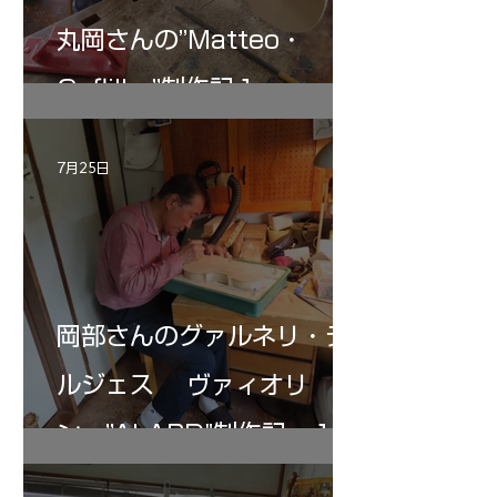
丸岡さんの”Matteo・
Gofliller”制作記１
7月25日
岡部さんのグァルネリ・デ
ルジェス ヴァィオリ
ン ”ALARD"制作記 １2