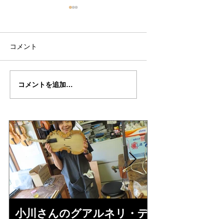
コメント
岡部さんの”DAVIDOV"
岡部さん
コメントを追加…
制作記４７（完成編）
の”DAVIDOV"制
７
小川さんのグアルネリ・デ
倉沢さんの