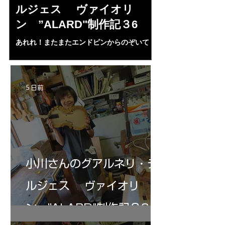
ルジェス ヴァイオリ
ルジェス”KO
ン ”ALARD"制作記３6
作記7
あれれ！またまたエンドピンからのぞいて
コーチャンスキー、
る・・・。発見、わずかな光が漏れてる。全
も呼ばれる、WIに
部やり直し。エンドピン脇をヤスリ、ノミ、
ンストのポール・コ
ペーパー１００゜で徹底して削る。やっと光
ある。倉沢さん徹底
が消えた。にかわで再度閉じる。消えた――
ーティカルを追及し
5 日前
の小川さんの笑顔が満開となる・・。いよい
いる。基本に神経を
よ来週からニス塗りか？
小川さんのグアルネリ・デ
ルジェス ヴァイオリ
ン ”ALARD"制作記３6