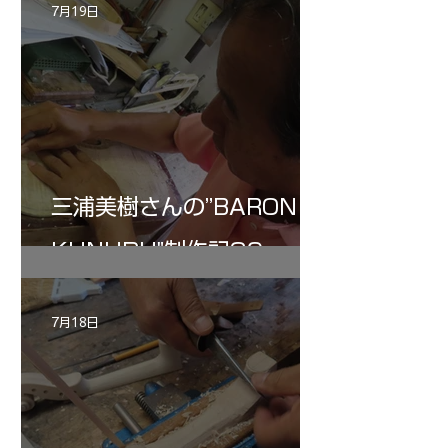
7月19日
三浦美樹さんの”BARON・
KUNUPU"制作記30
7月18日