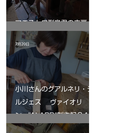
マエストロ副島君の来房
7月20日
小川さんのグアルネリ・デ
ルジェス ヴァイオリ
ン ”ALARD"制作記３4