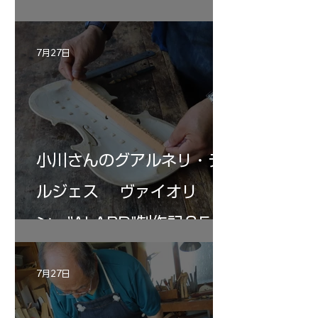
ロ ”SAVUESE"制作記１2
7月27日
小川さんのグアルネリ・デ
ルジェス ヴァイオリ
ン ”ALARD"制作記３5
7月27日