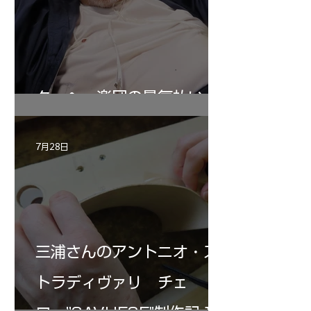
ターヘー楽団の暑気払い
7月28日
三浦さんのアントニオ・ス
トラディヴァリ チェ