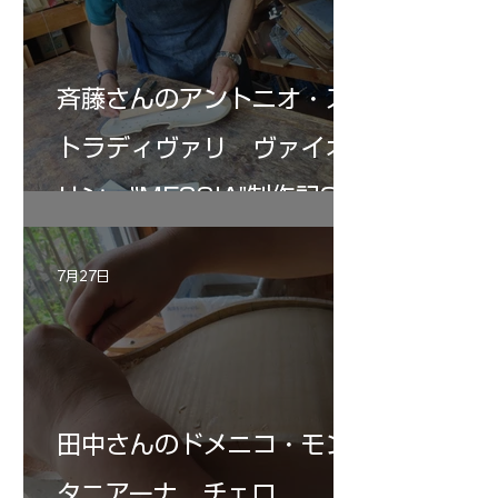
斉藤さんのアントニオ・ス
トラディヴァリ ヴァイオ
リン ”MESSIA"制作記33
7月27日
田中さんのドメニコ・モン
タニアーナ チェロ