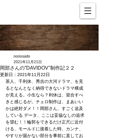
noriosaito
2021年11月21日
岡部さんの”DAVIDOV"制作記２２
更新日：
2021年11月22日
茶人、千利休、秀吉の大河ドラマ、を見
るとなんとなく納得できないドラマ構成
が見える。小生なら？利休は、迎合すべ
きと感じるが。チェロ制作は、まあいい
かは絶対ダメ！！岡部さん、すごく追及
している データ、ここは妥協なしの追求
を望む！！輪郭をできるだけ正尺に近付
ける、モールドに接着した時、カンナ、
やすりが届かない部分を事前に直してお