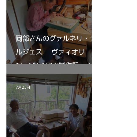
岡部さんのグァルネリ・デ
ルジェス ヴァィオリ
ン ”ALARD"制作記 １2
7月25日