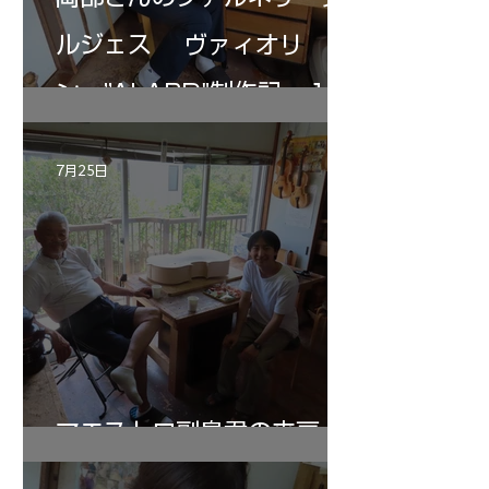
ルジェス ヴァィオリ
ン ”ALARD"制作記 １2
7月25日
マエストロ副島君の来房