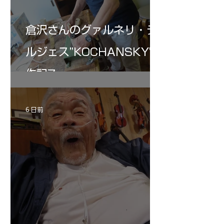
倉沢さんのグァルネリ・デ
ルジェス”KOCHANSKY"制
作記7
6 日前