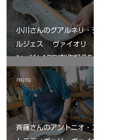
小川さんのグアルネリ・デ
ルジェス ヴァイオリ
ン ”ALARD"制作記３5
7月27日
斉藤さんのアントニオ・ス