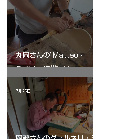
丸岡さんの”Matteo・
Gofliller”制作記１
7月25日
岡部さんのグァルネリ・デ