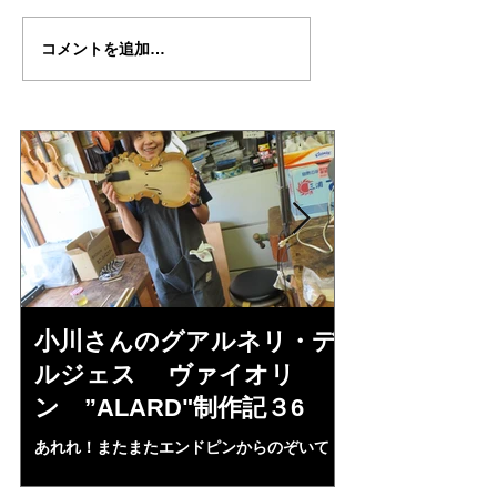
岡部さんの”DAVIDOV"
岡部さん
コメントを追加…
制作記４７（完成編）
の”DAVIDOV"制
７
小川さんのグアルネリ・デ
倉沢さんの
ルジェス ヴァイオリ
ルジェス”KO
ン ”ALARD"制作記３6
作記7
あれれ！またまたエンドピンからのぞいて
コーチャンスキー、
る・・・。発見、わずかな光が漏れてる。全
も呼ばれる、WIに
部やり直し。エンドピン脇をヤスリ、ノミ、
ンストのポール・コ