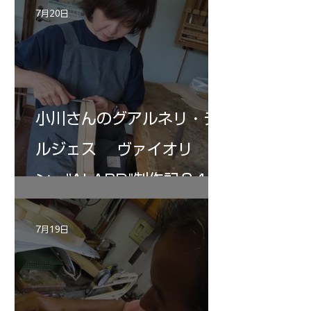
7月20日
小川さんのグアルネリ・デ
ルジェス ヴァイオリ
ン ”ALARD"制作記３4
7月19日