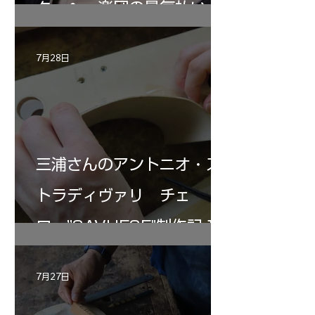
ターヘー楽団の暑気払い
7月28日
三浦さんのアントニオ・ス
トラディヴァリ チェ
ロ ”SAVUESE"制作記１2
7月27日