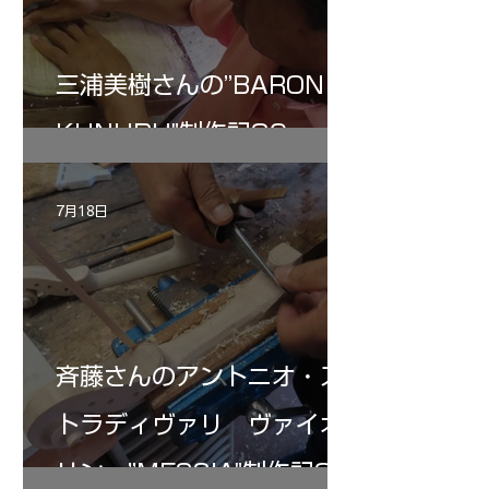
三浦美樹さんの”BARON・
KUNUPU"制作記30
7月18日
斉藤さんのアントニオ・ス
トラディヴァリ ヴァイオ
リン ”MESSIA"制作記32