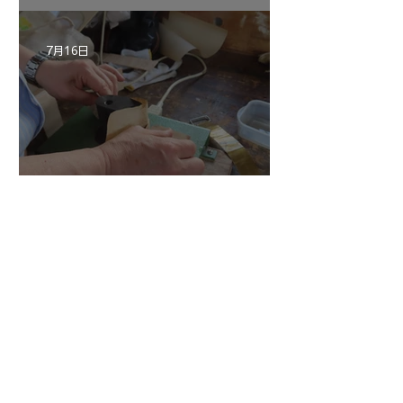
7月16日
倉沢さんのグァルネリ・デ
ルジェス”KOCHANSKY"制
作記6
7月16日