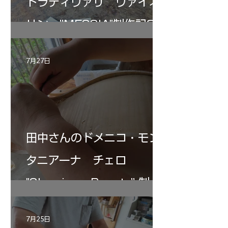
トラディヴァリ ヴァイオ
リン ”MESSIA"制作記33
7月27日
田中さんのドメニコ・モン
タニアーナ チェロ
"Sleeping・Beauty” 制作
記 30
7月25日