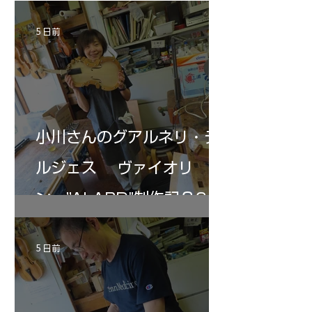
ペーパー１００゜で徹底して削る。やっと光
ある。倉沢さん徹底
が消えた。にかわで再度閉じる。消えた――
ーティカルを追及し
5 日前
の小川さんの笑顔が満開となる・・。いよい
いる。基本に神経を
よ来週からニス塗りか？
小川さんのグアルネリ・デ
ルジェス ヴァイオリ
ン ”ALARD"制作記３6
5 日前