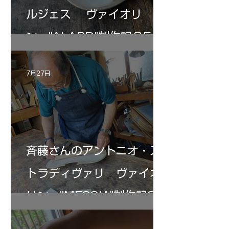
ルジェス ヴァイオリ
ン ”ALARD"制作記３5
7月27日
斉藤さんのアントニオ・ス
トラディヴァリ ヴァイオ
リン ”MESSIA"制作記33