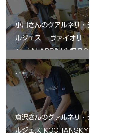
小川さんのグアルネリ・デ
ルジェス ヴァイオリ
ン ”ALARD"制作記３6
5 日前
倉沢さんのグァルネリ・デ
ルジェス”KOCHANSKY"制