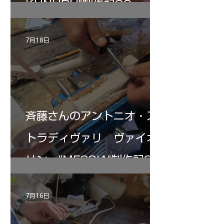
KUNUPU"制作記30
7月18日
斉藤さんのアントニオ・ス
トラディヴァリ ヴァイオ
リン ”MESSIA"制作記32
7月16日