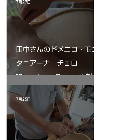
7月27日
田中さんのドメニコ・モン
タニアーナ チェロ
"Sleeping・Beauty” 制作
記 30
7月25日