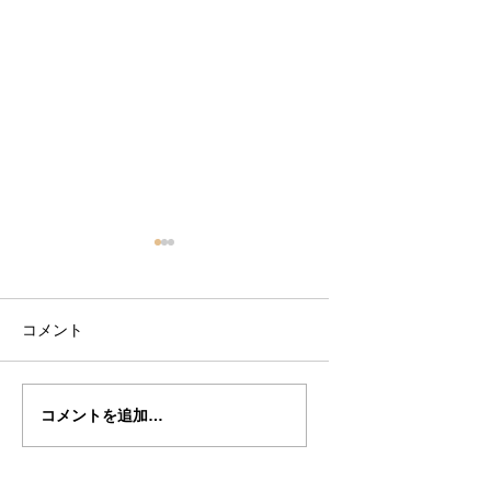
コメント
岡部さんの”DAVIDOV"
岡部さん
コメントを追加…
制作記４７（完成編）
の”DAVIDOV"制
７