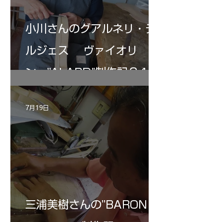
小川さんのグアルネリ・デ
ルジェス ヴァイオリ
ン ”ALARD"制作記３4
7月19日
三浦美樹さんの”BARON・