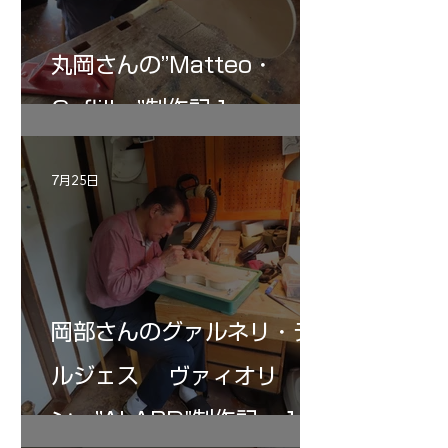
丸岡さんの”Matteo・
Gofliller”制作記１
7月25日
岡部さんのグァルネリ・デ
ルジェス ヴァィオリ
ン ”ALARD"制作記 １2