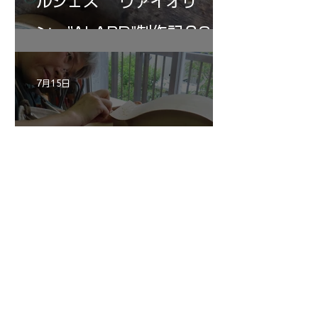
ルジェス ヴァイオリ
ン ”ALARD"制作記３3
7月15日
三浦さんのアントニオ・ス
トラディヴァリ チェ
ロ ”SAVUESE"制作記１3
1
/
147
アーカイブ