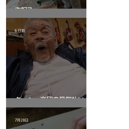
作記7
6 日前
ターヘー楽団の暑気払い
7月28日