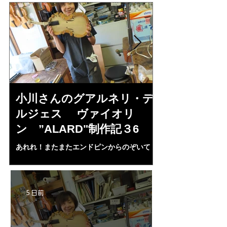
小川さんのグアルネリ・デ
倉沢さんの
ルジェス ヴァイオリ
ルジェス”KO
ン ”ALARD"制作記３6
作記7
あれれ！またまたエンドピンからのぞいて
コーチャンスキー、
る・・・。発見、わずかな光が漏れてる。全
も呼ばれる、WIに
部やり直し。エンドピン脇をヤスリ、ノミ、
ンストのポール・コ
ペーパー１００゜で徹底して削る。やっと光
ある。倉沢さん徹底
が消えた。にかわで再度閉じる。消えた――
ーティカルを追及し
5 日前
の小川さんの笑顔が満開となる・・。いよい
いる。基本に神経を
よ来週からニス塗りか？