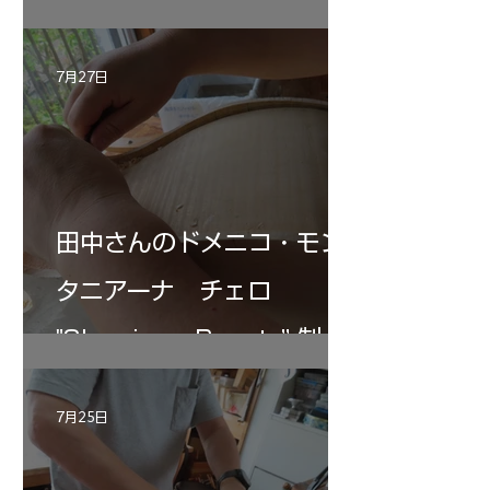
7月27日
田中さんのドメニコ・モン
タニアーナ チェロ
"Sleeping・Beauty” 制作
記 30
7月25日