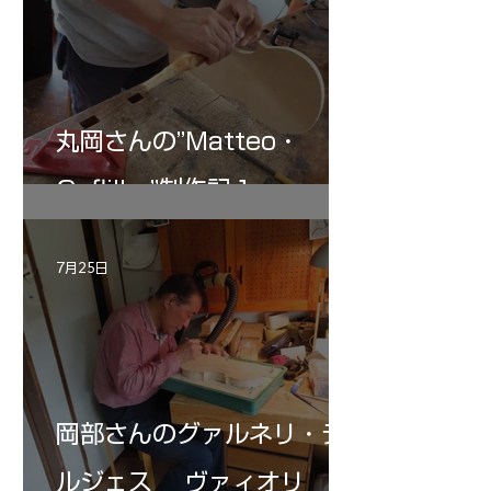
丸岡さんの”Matteo・
Gofliller”制作記１
7月25日
岡部さんのグァルネリ・デ
ルジェス ヴァィオリ