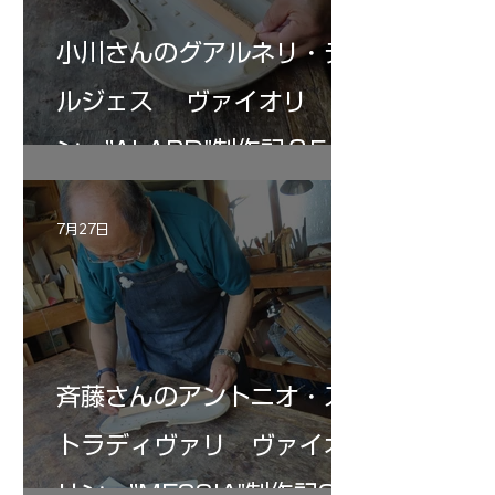
小川さんのグアルネリ・デ
ルジェス ヴァイオリ
ン ”ALARD"制作記３5
7月27日
斉藤さんのアントニオ・ス
トラディヴァリ ヴァイオ
リン ”MESSIA"制作記33