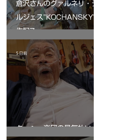
倉沢さんのグァルネリ・デ
ルジェス”KOCHANSKY"制
作記7
5 日前
ターヘー楽団の暑気払い