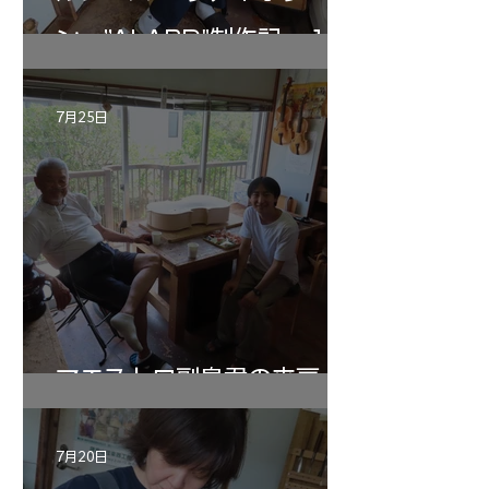
ン ”ALARD"制作記 １2
7月25日
マエストロ副島君の来房
7月20日