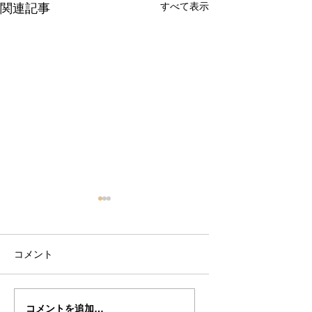
すべて表示
関連記事
コメント
岡部さんの”DAVIDOV"
岡部さん
コメントを追加…