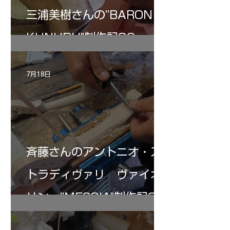
三浦美樹さんの”BARON・
KUNUPU"制作記30
7月18日
斉藤さんのアントニオ・ス
トラディヴァリ ヴァイオ
リン ”MESSIA"制作記32