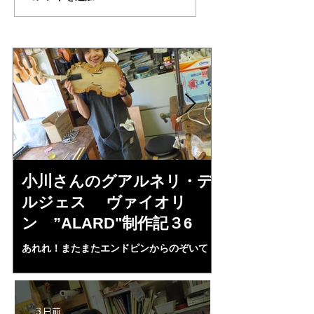
制作記４７（完成編）
の”DAVIDOV"制
７
小川さんのグアルネリ・デ
倉沢さんの
ルジェス ヴァイオリ
ルジェス”KO
ン ”ALARD"制作記３6
作記7
あれれ！またまたエンドピンからのぞいて
コーチャンスキー、
る・・・。発見、わずかな光が漏れてる。全
も呼ばれる、WIに
部やり直し。エンドピン脇をヤスリ、ノミ、
ンストのポール・コ
ペーパー１００゜で徹底して削る。やっと光
ある。倉沢さん徹底
が消えた。にかわで再度閉じる。消えた――
ーティカルを追及し
3 日前