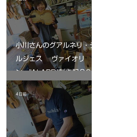
の小川さんの笑顔が満開となる・・。いよい
いる。基本に神経を
よ来週からニス塗りか？
小川さんのグアルネリ・デ
ルジェス ヴァイオリ
ン ”ALARD"制作記３6
4 日前