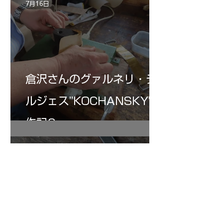
7月16日
倉沢さんのグァルネリ・デ
ルジェス”KOCHANSKY"制
作記6
7月16日