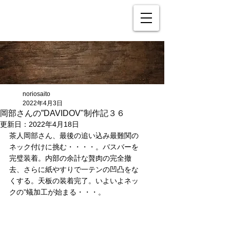
noriosaito
2022年4月3日
岡部さんの”DAVIDOV"制作記３６
更新日：
2022年4月18日
茶人岡部さん、最後の追い込み最難関の
ネック付けに挑む・・・・。バスバーを
完璧装着。内部の余計な贅肉の完全撤
去、さらに紙やすりで一テンの凹凸をな
くする。天板の装着完了。いよいよネッ
クの”蟻加工が始まる・・・。