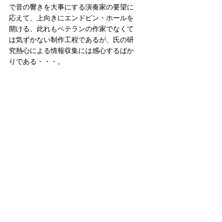
で音の響きを大事にする演奏家の要望に
応えて、上向きにエンドピン・ホールを
開ける、此れもベテランの作家でなくて
は気ずかない制作工程であるが、氏の研
究熱心による情報収集には感心するばか
りである・・・。