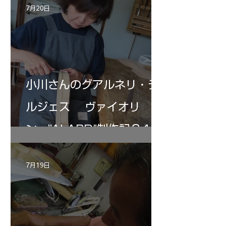
7月20日
小川さんのグアルネリ・デ
ルジェス ヴァイオリ
ン ”ALARD"制作記３4
7月19日