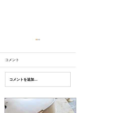
コメント
岡部さんの”DAVIDOV"
岡部さん
コメントを追加…
制作記４７（完成編）
の”DAVIDOV"制
７