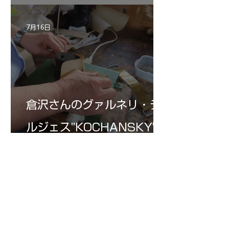
7月16日
倉沢さんのグァルネリ・デ
ルジェス”KOCHANSKY"制
作記6
1
/
147
アーカイブ
2026年8月
（5）
5件の記事