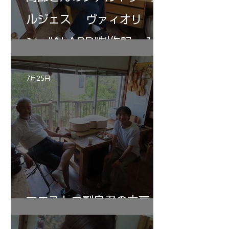
ルジェス ヴァィオリ
ン ”ALARD"制作記 １2
7月25日
マエストロ副島君の来房