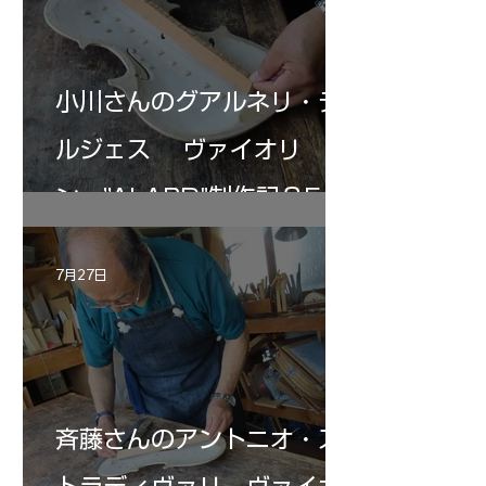
小川さんのグアルネリ・デ
ルジェス ヴァイオリ
ン ”ALARD"制作記３5
7月27日
斉藤さんのアントニオ・ス