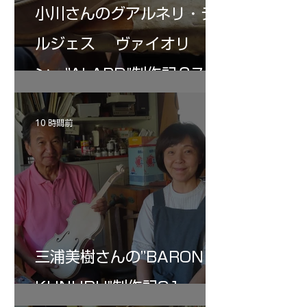
小川さんのグアルネリ・デ
ルジェス ヴァイオリ
ン ”ALARD"制作記３7
10 時間前
三浦美樹さんの”BARON・
KUNUPU"制作記31