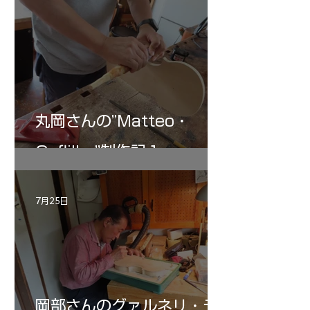
丸岡さんの”Matteo・
Gofliller”制作記１
7月25日
岡部さんのグァルネリ・デ