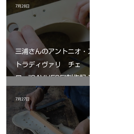
7月28日
三浦さんのアントニオ・ス
トラディヴァリ チェ
ロ ”SAVUESE"制作記１2
7月27日