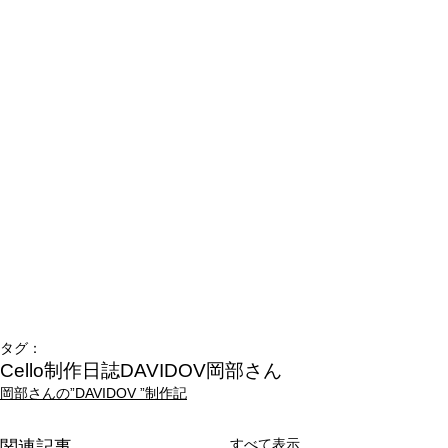
タグ：
Cello制作日誌
DAVIDOV
岡部さん
岡部さんの”DAVIDOV ”制作記
すべて表示
関連記事