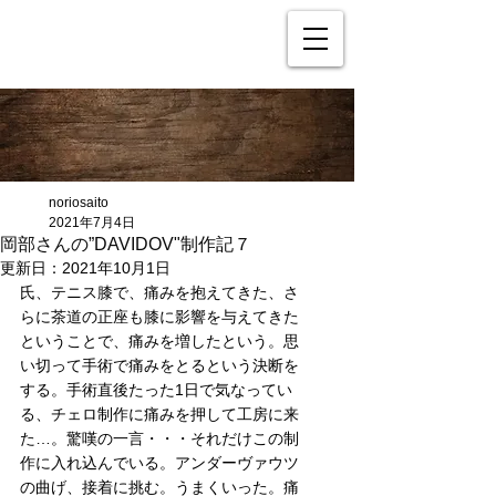
noriosaito
2021年7月4日
岡部さんの”DAVIDOV"制作記７
更新日：
2021年10月1日
氏、テニス膝で、痛みを抱えてきた、さ
らに茶道の正座も膝に影響を与えてきた
ということで、痛みを増したという。思
い切って手術で痛みをとるという決断を
する。手術直後たった1日で気なってい
る、チェロ制作に痛みを押して工房に来
た…。驚嘆の一言・・・それだけこの制
作に入れ込んでいる。アンダーヴァウツ
の曲げ、接着に挑む。うまくいった。痛