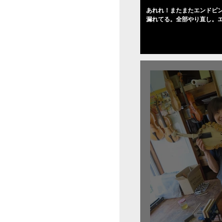
あれれ！またまたエンドピ
漏れてる。全部やり直し。
０゜で徹底して削る。やっ
――の小川さんの笑顔が満