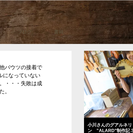
ブログ
書籍
他バウツの接着で
ルになっていない
。・・・失敗は成
た。
小川さんのグアルネリ
ン ”ALARD"制作記