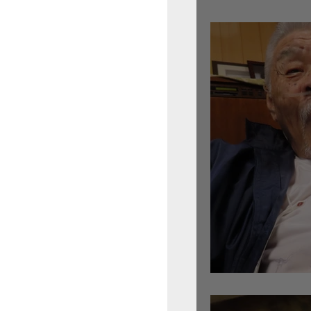
倉沢さんのグァルネ