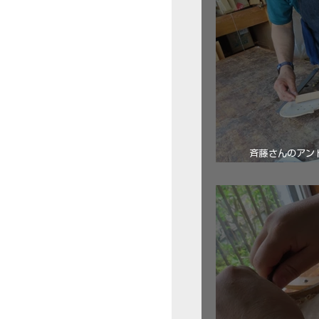
斉藤さんのアン