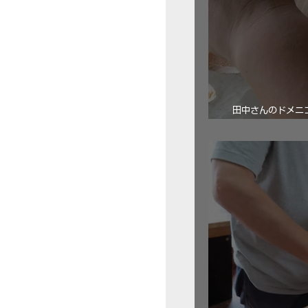
田中さんのドメニコ・