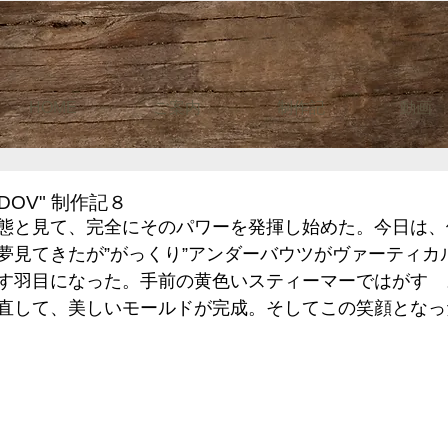
HOME
ご案内
制作記
動画
DOV" 制作記８
態と見て、完全にそのパワーを発揮し始めた。今日は、
夢見てきたが”がっくり”アンダーバウツがヴァーティカ
す羽目になった。手前の黄色いスティーマーではがす　
直して、美しいモールドが完成。そしてこの笑顔となっ