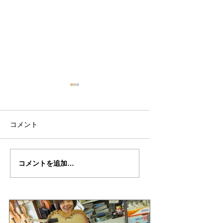
コメント
岡部さん
岡部さん
コメントを追加…
の”HUBERMAN"制作記
の”HUBERMAN"
23
２２