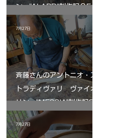
ン ”ALARD"制作記３5
7月27日
斉藤さんのアントニオ・ス
トラディヴァリ ヴァイオ
リン ”MESSIA"制作記33
7月27日