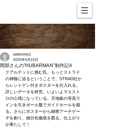
saitonorio1
2025年4月22日
岡部さんの”HUBARMAN"制作記4
クアルテットに挑む氏、もっとストラド
の神髄に迫るということで。STRAD社か
らレントゲン付きポスターを仕入れる。
詳しいデータを研究。いよいよマエスト
ロの心境になっている。天地板の等高ラ
インを引きボール盤でガイドホールを掘
る。さらにポスターから細密アーチゲー
ヂを創り、細分化徹底を図る。仕上がり
が果たして！