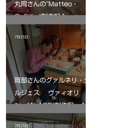
丸岡さんの”Matteo・
Gofliller”制作記１
7月25日
岡部さんのグァルネリ・デ
ルジェス ヴァィオリ
ン ”ALARD"制作記 １2
7月25日