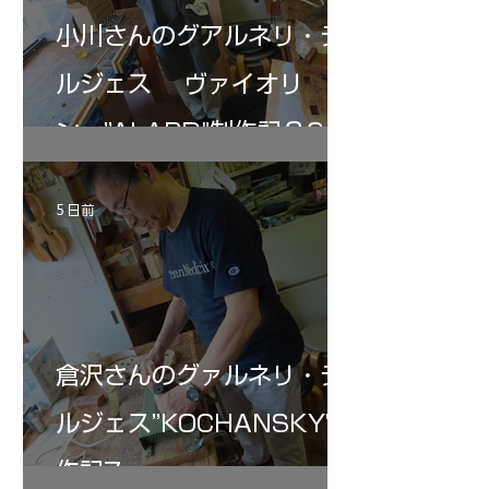
小川さんのグアルネリ・デ
ルジェス ヴァイオリ
ン ”ALARD"制作記３6
5 日前
倉沢さんのグァルネリ・デ
ルジェス”KOCHANSKY"制
作記7