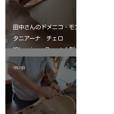
田中さんのドメニコ・モン
タニアーナ チェロ
"Sleeping・Beauty” 制作
記 30
7月25日