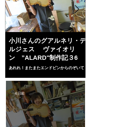
小川さんのグアルネリ・デ
倉沢さんの
ルジェス ヴァイオリ
ルジェス”KO
ン ”ALARD"制作記３6
作記7
あれれ！またまたエンドピンからのぞいて
コーチャンスキー、
る・・・。発見、わずかな光が漏れてる。全
も呼ばれる、WIに
部やり直し。エンドピン脇をヤスリ、ノミ、
ンストのポール・コ
ペーパー１００゜で徹底して削る。やっと光
ある。倉沢さん徹底
が消えた。にかわで再度閉じる。消えた――
ーティカルを追及し
4 日前
の小川さんの笑顔が満開となる・・。いよい
いる。基本に神経を
よ来週からニス塗りか？