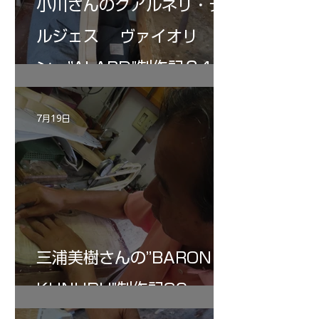
小川さんのグアルネリ・デ
ルジェス ヴァイオリ
ン ”ALARD"制作記３4
7月19日
三浦美樹さんの”BARON・
KUNUPU"制作記30