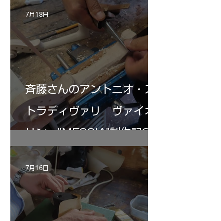
7月18日
斉藤さんのアントニオ・ス
トラディヴァリ ヴァイオ
リン ”MESSIA"制作記32
7月16日