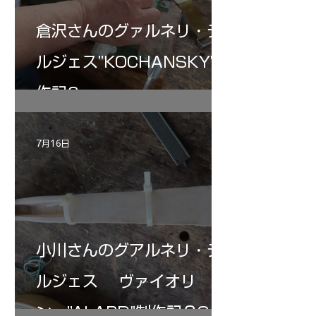
倉沢さんのグァルネリ・デ
ルジェス”KOCHANSKY"制
作記6
7月16日
小川さんのグアルネリ・デ
ルジェス ヴァイオリ
ン ”ALARD"制作記３3