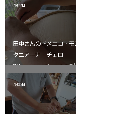
7月27日
田中さんのドメニコ・モン
タニアーナ チェロ
"Sleeping・Beauty” 制作
記 30
7月25日