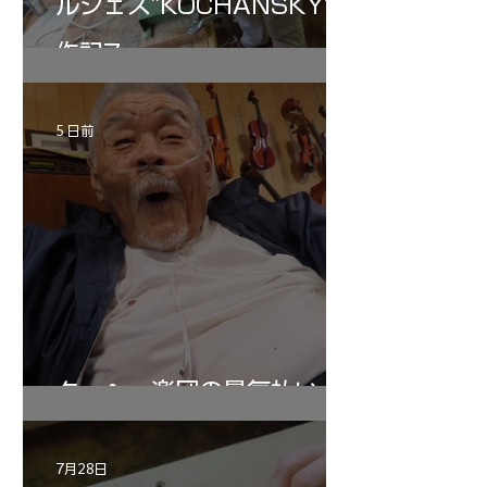
ルジェス”KOCHANSKY"制
作記7
5 日前
ターヘー楽団の暑気払い
7月28日