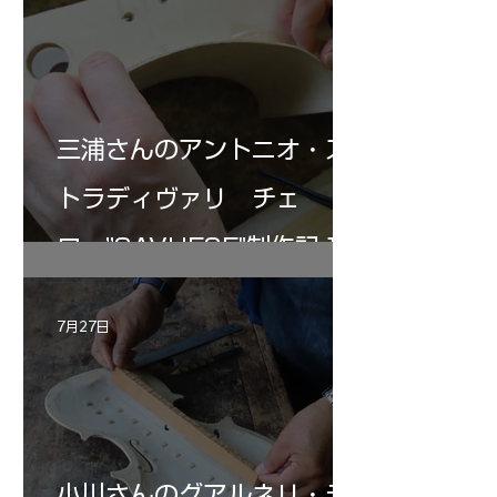
三浦さんのアントニオ・ス
トラディヴァリ チェ
ロ ”SAVUESE"制作記１2
7月27日
小川さんのグアルネリ・デ