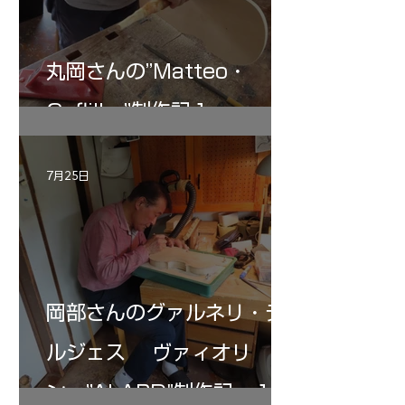
丸岡さんの”Matteo・
Gofliller”制作記１
7月25日
岡部さんのグァルネリ・デ
ルジェス ヴァィオリ
ン ”ALARD"制作記 １2