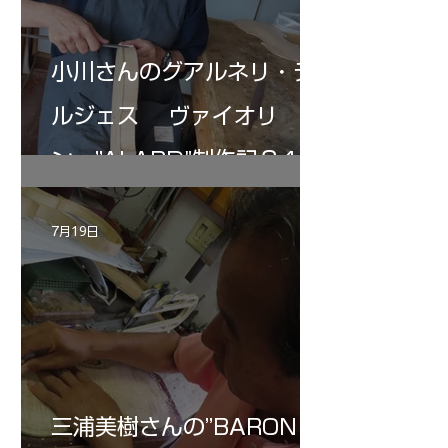
小川さんのグアルネリ・デ
ルジェス ヴァイオリ
ン ”ALARD"制作記３4
7月19日
三浦美樹さんの”BARON・