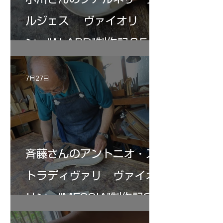
ルジェス ヴァイオリ
ン ”ALARD"制作記３5
7月27日
斉藤さんのアントニオ・ス
トラディヴァリ ヴァイオ
リン ”MESSIA"制作記33