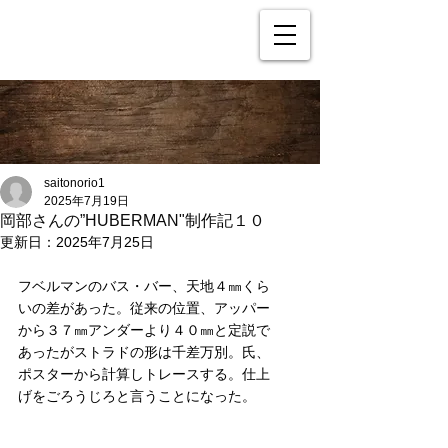
saitonorio1
2025年7月19日
岡部さんの”HUBERMAN"制作記１０
更新日：
2025年7月25日
フベルマンのバス・バー、天地４㎜くら
いの差があった。従来の位置、アッパー
から３７㎜アンダーより４０㎜と定説で
あったがストラドの形は千差万別。氏、
ポスターから計算しトレースする。仕上
げをごろうじろと言うことになった。