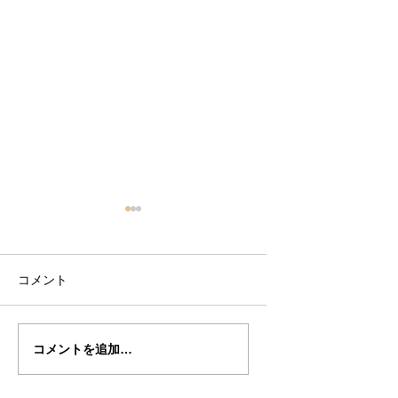
コメント
岡部さん
岡部さん
コメントを追加…
の”HUBERMAN"制作記
の”HUBERMAN"
23
２２