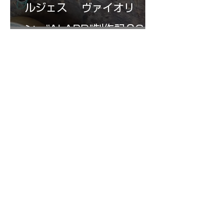
ルジェス ヴァイオリ
ン ”ALARD"制作記３3
7月15日
三浦さんのアントニオ・ス
トラディヴァリ チェ
ロ ”SAVUESE"制作記１3
1
/
147