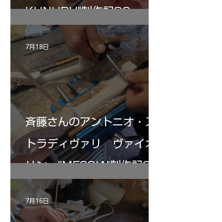
KUNUPU"制作記30
7月18日
斉藤さんのアントニオ・ス
トラディヴァリ ヴァイオ
リン ”MESSIA"制作記32
7月16日