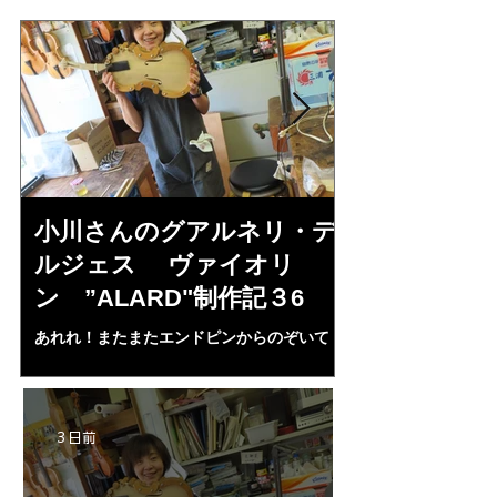
小川さんのグアルネリ・デ
倉沢さんの
ルジェス ヴァイオリ
ルジェス”KO
ン ”ALARD"制作記３6
作記7
あれれ！またまたエンドピンからのぞいて
コーチャンスキー、
る・・・。発見、わずかな光が漏れてる。全
も呼ばれる、WIに
部やり直し。エンドピン脇をヤスリ、ノミ、
ンストのポール・コ
ペーパー１００゜で徹底して削る。やっと光
ある。倉沢さん徹底
が消えた。にかわで再度閉じる。消えた――
ーティカルを追及し
3 日前
の小川さんの笑顔が満開となる・・。いよい
いる。基本に神経を
よ来週からニス塗りか？