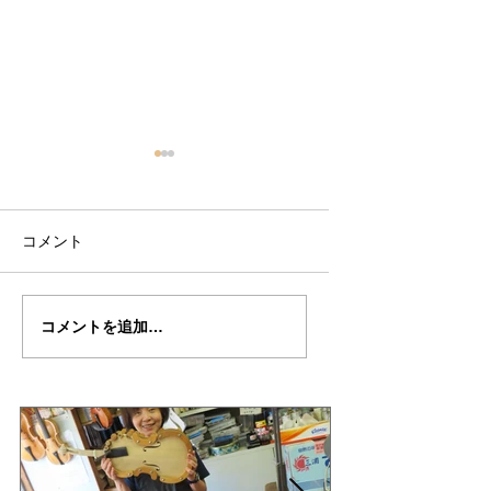
コメント
岡部さんの”MESSIA"制
岡部さんの”MESSI
コメントを追加…
作記３１
作記３１(完成編）