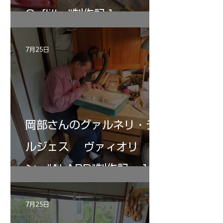
Gofliller”制作記１
7月25日
岡部さんのグァルネリ・デ
ルジェス ヴァィオリ
ン ”ALARD"制作記 １2
7月25日