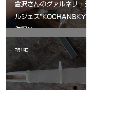
倉沢さんのグァルネリ・デ
ルジェス”KOCHANSKY"制
作記6
7月16日
小川さんのグアルネリ・デ
ルジェス ヴァイオリ
ン ”ALARD"制作記３3