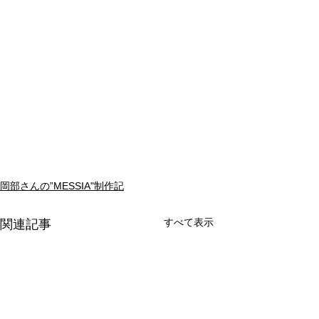
岡部さんの”MESSIA"制作記
すべて表示
関連記事