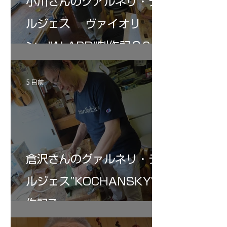
小川さんのグアルネリ・デ
ルジェス ヴァイオリ
ン ”ALARD"制作記３6
5 日前
倉沢さんのグァルネリ・デ
ルジェス”KOCHANSKY"制
作記7