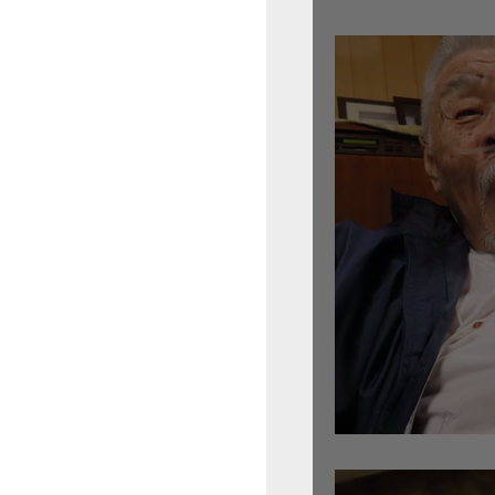
倉沢さんのグァルネ