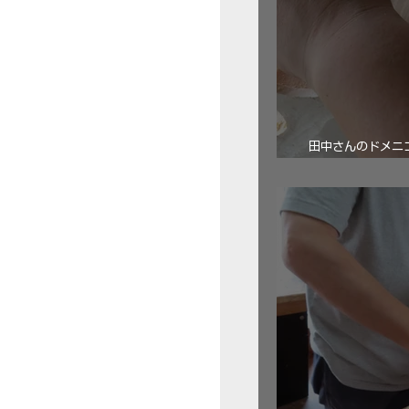
田中さんのドメニコ・