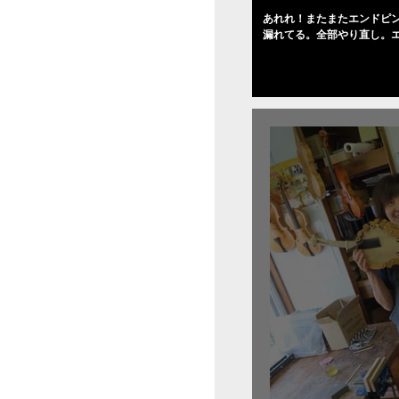
あれれ！またまたエンドピ
漏れてる。全部やり直し。
０゜で徹底して削る。やっ
――の小川さんの笑顔が満