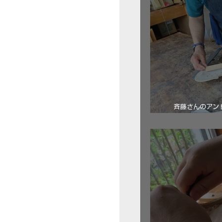
斉藤さんのアン