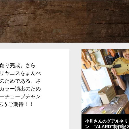
ブログ
書籍
創り完成。さら
リヤニスをまんべ
のためである。さ
カラー演出のため
ーチューブチャン
乞うご期待！！
小川さんのグアルネリ
ン ”ALARD"制作記