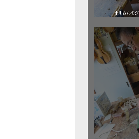
小川さんのグ