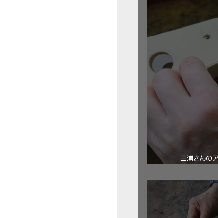
三浦さんの
ロ