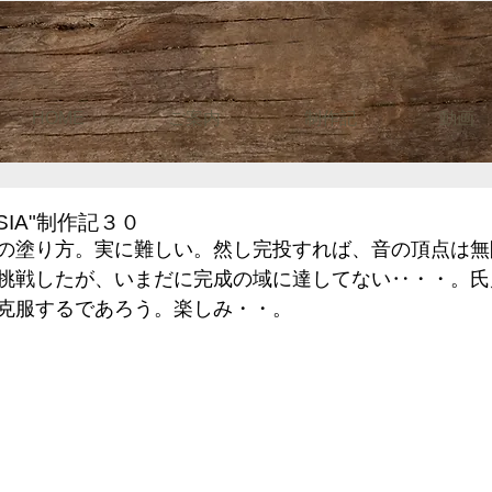
HOME
ご案内
制作記
動画
SIA"制作記３０
の塗り方。実に難しい。然し完投すれば、音の頂点は無
挑戦したが、いまだに完成の域に達してない‥・・。氏
克服するであろう。楽しみ・・。