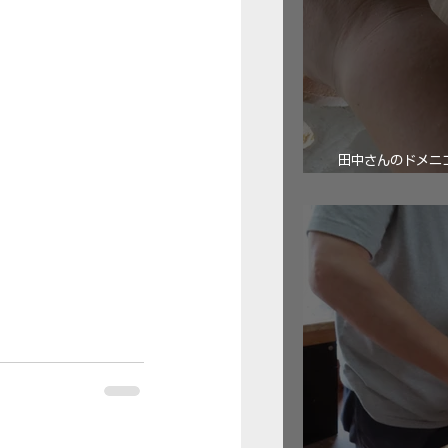
田中さんのドメニコ・