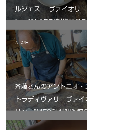
ルジェス ヴァイオリ
ン ”ALARD"制作記３5
7月27日
斉藤さんのアントニオ・ス
トラディヴァリ ヴァイオ
リン ”MESSIA"制作記33