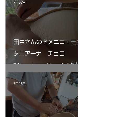
7月27日
田中さんのドメニコ・モン
タニアーナ チェロ
"Sleeping・Beauty” 制作
記 30
7月25日