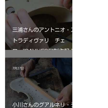
三浦さんのアントニオ・ス
トラディヴァリ チェ
ロ ”SAVUESE"制作記１2
7月27日
小川さんのグアルネリ・デ