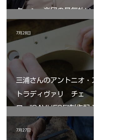
ターヘー楽団の暑気払い
7月28日
三浦さんのアントニオ・ス
トラディヴァリ チェ
ロ ”SAVUESE"制作記１2
7月27日