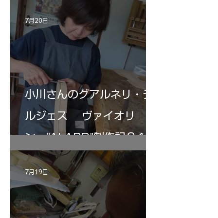
7月20日
小川さんのグアルネリ・デ
ルジェス ヴァイオリ
ン ”ALARD"制作記３4
7月19日