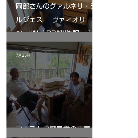
岡部さんのグァルネリ・デ
ルジェス ヴァィオリ
ン ”ALARD"制作記 １2
7月25日
マエストロ副島君の来房