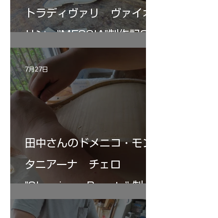
トラディヴァリ ヴァイオ
リン ”MESSIA"制作記33
7月27日
田中さんのドメニコ・モン
タニアーナ チェロ
"Sleeping・Beauty” 制作
記 30