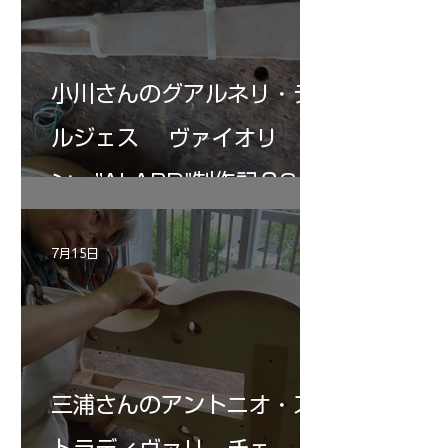
小川さんのグアルネリ・デ
ルジェス ヴァイオリ
ン ”ALARD"制作記３3
7月15日
三浦さんのアントニオ・ス