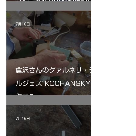
リン ”MESSIA"制作記32
7月16日
倉沢さんのグァルネリ・デ
ルジェス”KOCHANSKY"制
作記6
7月16日