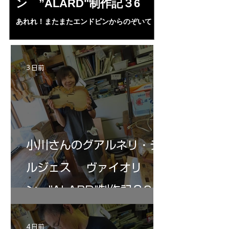
ン ”ALARD"制作記３6
作記7
あれれ！またまたエンドピンからのぞいて
コーチャンスキー、
る・・・。発見、わずかな光が漏れてる。全
も呼ばれる、WIに
部やり直し。エンドピン脇をヤスリ、ノミ、
ンストのポール・コ
ペーパー１００゜で徹底して削る。やっと光
ある。倉沢さん徹底
が消えた。にかわで再度閉じる。消えた――
ーティカルを追及し
3 日前
の小川さんの笑顔が満開となる・・。いよい
いる。基本に神経を
よ来週からニス塗りか？
小川さんのグアルネリ・デ
ルジェス ヴァイオリ
ン ”ALARD"制作記３6
4 日前