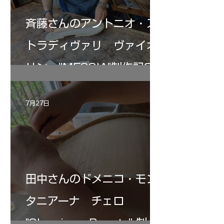
斉藤さんのアントニオ・ス
トラディヴァリ ヴァイオ
リン ”MESSIA"制作記33
7月27日
田中さんのドメニコ・モン
タニアーナ チェロ
"Sleeping・Beauty” 制作