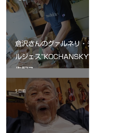
倉沢さんのグァルネリ・デ
ルジェス”KOCHANSKY"制
作記7
5 日前