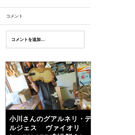
コメント
倉沢さんのグァルネ
ターヘー楽団の暑
コメントを追加…
リ・デルジェ
い
ス”KOCHANSKY"制作
記7
小川さんのグアルネリ・デ
倉沢さんの
ルジェス ヴァイオリ
ルジェス”KO