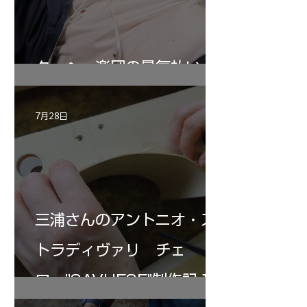
ターヘー楽団の暑気払い
7月28日
三浦さんのアントニオ・ス
トラディヴァリ チェ
ロ ”SAVUESE"制作記１2