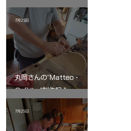
記 30
7月25日
丸岡さんの”Matteo・
Gofliller”制作記１
7月25日