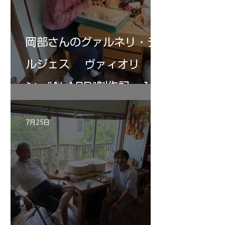
岡部さんのグァルネリ・デ
ルジェス ヴァィオリ
ン ”ALARD"制作記 １2
7月25日