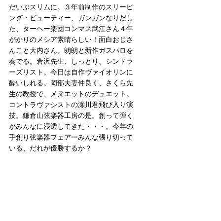
だいぶスリムに。３年前制作のスリーピ
ング・ビューティー、ガンガンなりだし
た、ターヘー楽団コンマス武江さん４年
がかりのメシア素晴らしい！面白おじさ
んこと大内さん。朗朗と新作ガスパロを
奏でる。倉沢先生、しっとり、シンドラ
ーズリスト。今日は自作ヴァイオリンに
酔いしれる。岡部夫妻仲良く、さくら先
生の教授で、メヌエットのデュエット。
コントラヴァシストの瀬川君飛び入り演
技。鎌倉山弦楽器工房の是。創って弾く
がみんなに浸透してきた・・・。今年の
手創り弦楽器フェアーみんな張り切って
いる、だれが優勝するか？