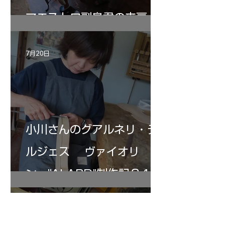
マエストロ副島君の来房
7月20日
小川さんのグアルネリ・デ
ルジェス ヴァイオリ
ン ”ALARD"制作記３4
7月19日