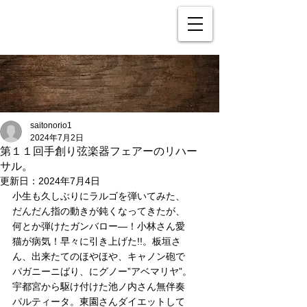
saitonorio1
2024年7月2日
第１１回手創り弦楽器フェアーのリハー
サル。
更新日：
2024年7月4日
小生も久しぶりにラルゴを弾いてみた、
だんだん指の動きが鈍くなってきたが、
何とか弾けたガンバロー―！小林さん愛
猫が病気！早々に引き上げた!!。板垣さ
ん、出来たてのほやほや、キャノン砲で
パガニーニばり、にグノー”アベマリヤ”。
宇都宮から駆け付けた池ノ内さん無伴奏
パルティータ。東園さんダイエットして